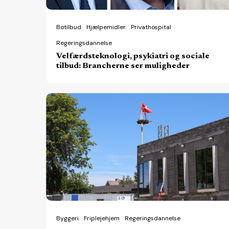
muligheder
Botilbud
Hjælpemidler
Privathospital
Regeringsdannelse
Velfærdsteknologi, psykiatri og sociale
tilbud: Brancherne ser muligheder
Kommunalt
alternativ
får
privat
kapital
Byggeri
Friplejehjem
Regeringsdannelse