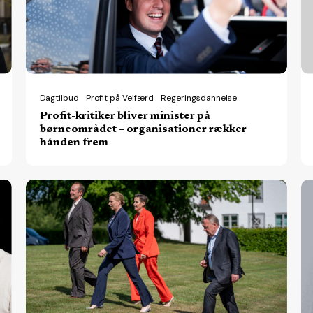
på
år
børneområdet
m
–
AI
organisationer
–
rækker
er
Dagtilbud
Profit på Velfærd
Regeringsdannelse
Profit-kritiker bliver minister på
hånden
ta
børneområdet – organisationer rækker
frem
o
hånden frem
v
Fra
Pa
friplejehjem
M
til
ma
AI:
–
Her
ell
er
m
de
st