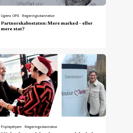
Ugens OPS
Regeringsdannelse
Partnerskabsstaten: Mere marked – eller
mere stat?
øbenhavn
viser
ommunen
lesind
erfor
e
ke-
ommunale
Friplejehjem
Regeringsdannelse