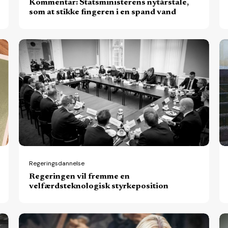
Kommentar: Statsministerens nytårstale,
spand
pl
som at stikke fingeren i en spand vand
vand
Regeringen
Ny
vil
mi
fremme
sk
en
st
velfærdsteknologisk
fo
styrkeposition
di
p
tv
af
Regeringsdannelse
Regeringen vil fremme en
d
velfærdsteknologisk styrkeposition
of
o
Tidligere
N
pr