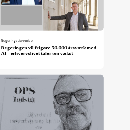
sværk
ed
hvervslivet
Regeringsdannelse
Regeringen vil frigøre 30.000 årsværk med
ler
AI – erhvervslivet taler om vækst
m
ækst
rtnerskabsstaten:
ere
rked
er
ere
at?