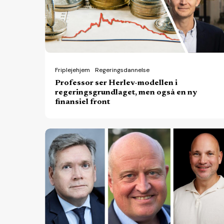
i
regeringsgrundlaget,
men
også
en
Friplejehjem
Regeringsdannelse
Professor ser Herlev-modellen i
ny
regeringsgrundlaget, men også en ny
finansiel
finansiel front
front
Velfærdsteknologi,
psykiatri
og
sociale
tilbud:
Brancherne
ser