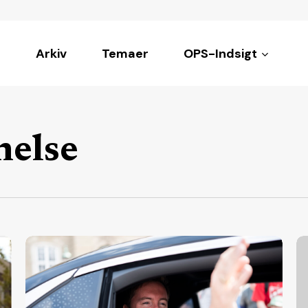
Arkiv
Temaer
OPS-Indsigt
ke
nelse
Profit-
Re
kritiker
vil
bliver
fr
minister
30