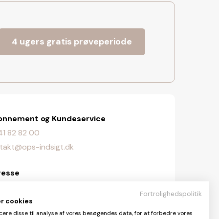
4 ugers gratis prøveperiode
onnement og Kundeservice
. 41 82 82 00
takt@ops-indsigt.dk
resse
lingevej 107, 2720 Vanløse
Fortrolighedspolitik
er cookies
daktionen
cere disse til analyse af vores besøgendes data, for at forbedre vores