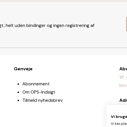
t, helt uden bindinger og ingen registrering af
Genveje
Ab
tlf
Abonnement
kon
Om OPS-Indsigt
Tilmeld nyhedsbrev
Ad
Jyl
Vi brug
Re
Vi kan pla