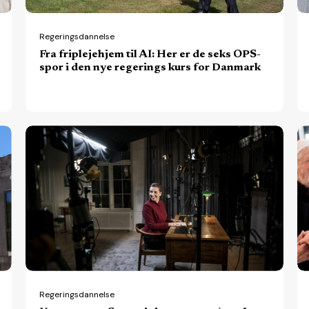
seks
OPS-
Regeringsdannelse
Fra friplejehjem til AI: Her er de seks OPS-
spor
spor i den nye regerings kurs for Danmark
i
den
nye
Kommentar:
I
regerings
Statsministerens
K
kurs
nytårstale,
ud
for
som
k
Danmark
at
ju
stikke
ov
fingeren
d
i
ik
en
k
Regeringsdannelse