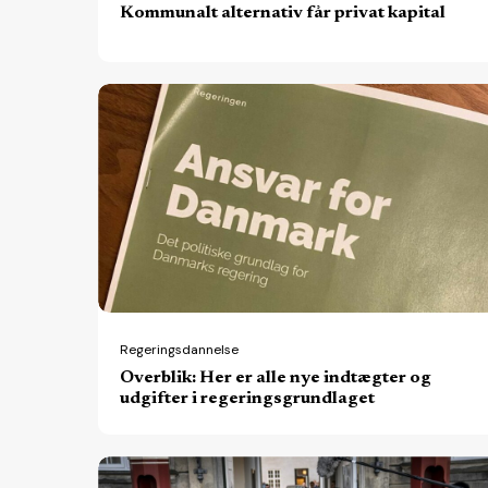
Kommunalt alternativ får privat kapital
Overblik:
Her
er
alle
nye
indtægter
og
udgifter
i
Regeringsdannelse
Overblik: Her er alle nye indtægter og
regeringsgrundlaget
udgifter i regeringsgrundlaget
Fem