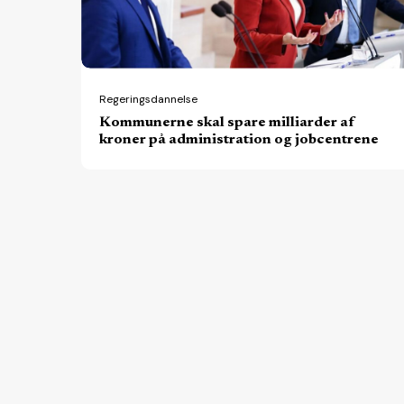
kroner
på
administration
og
Regeringsdannelse
Kommunerne skal spare milliarder af
jobcentrene
kroner på administration og jobcentrene