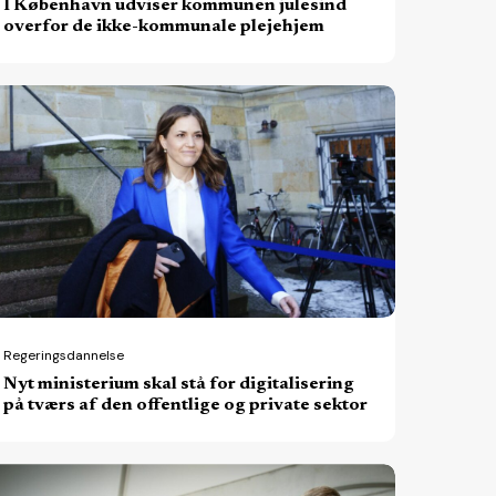
I København udviser kommunen julesind
ejehjem
overfor de ikke-kommunale plejehjem
t
nisterium
al
å
r
gitalisering
å
ærs
Regeringsdannelse
Nyt ministerium skal stå for digitalisering
en
på tværs af den offentlige og private sektor
fentlige
g
y
ivate