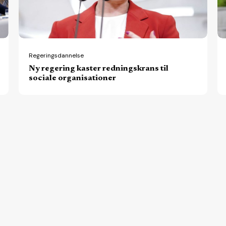
sociale
af
organisationer
ny
re
Regeringsdannelse
Ny regering kaster redningskrans til
sociale organisationer