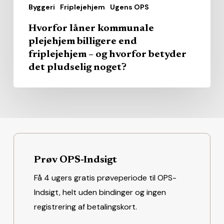
Byggeri
Friplejehjem
Ugens OPS
betyder
det
Hvorfor låner kommunale
pludselig
plejehjem billigere end
noget?
friplejehjem – og hvorfor betyder
det pludselig noget?
Prøv OPS-Indsigt
Få 4 ugers gratis prøveperiode til OPS-
Indsigt, helt uden bindinger og ingen
registrering af betalingskort.