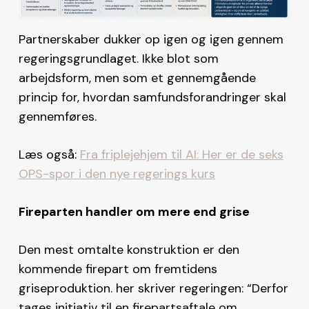
Partnerskaber dukker op igen og igen gennem
regeringsgrundlaget. Ikke blot som
arbejdsform, men som et gennemgående
princip for, hvordan samfundsforandringer skal
gennemføres.
Læs også:
Fra friplejehjem til AI: Her er de seks
OPS-spor i den nye regerings kurs
Fireparten handler om mere end grise
Den mest omtalte konstruktion er den
kommende firepart om fremtidens
griseproduktion. her skriver regeringen: “Derfor
tages initiativ til en firepartsaftale om