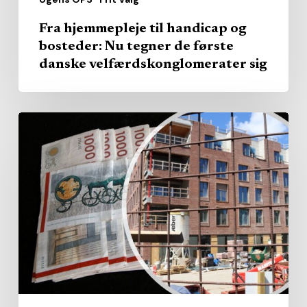
danske
velfærdskonglomerater
Fra hjemmepleje til handicap og
sig
bosteder: Nu tegner de første
danske velfærdskonglomerater sig
Hvorfor
låner
kommunale
plejehjem
billigere
end
friplejehjem
–
og
hvorfor