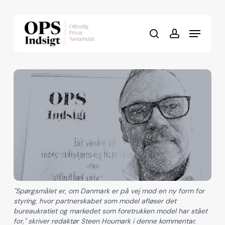
Skip
to
Menu
Close
main
search
account
Menu
content
"Spørgsmålet er, om Danmark er på vej mod en ny form for
styring, hvor partnerskabet som model afløser det
bureaukratiet og markedet som foretrukken model har stået
for," skriver redaktør Steen Houmark i denne kommentar.