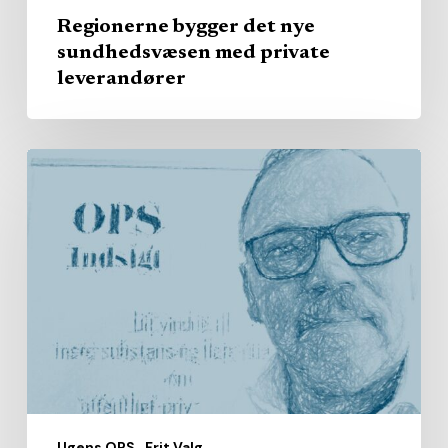
Regionerne bygger det nye
sundhedsvæsen med private
leverandører
Fra
hjemmepleje
til
handicap
og
bosteder:
Nu
tegner
de
første
Ugens OPS
Frit Valg