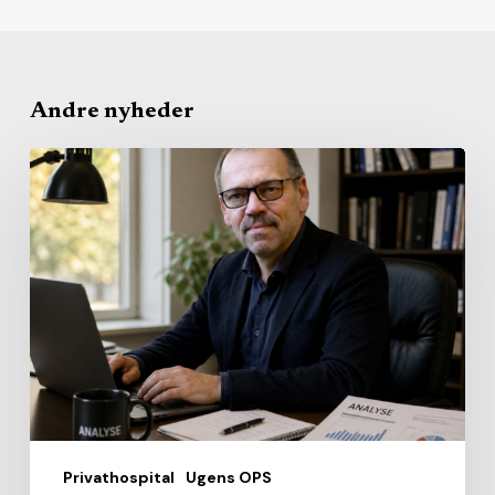
Andre nyheder
Regionerne
bygger
det
nye
sundhedsvæsen
med
private
leverandører
Privathospital
Ugens OPS