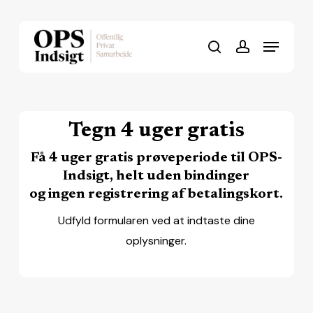
Skip
to
Menu
Close
main
search
account
Menu
content
Tegn 4 uger gratis
Få 4 uger gratis prøveperiode til OPS-
Indsigt,
helt
uden bindinger
og
ingen
registrering af betalingskort.
Udfyld formularen ved at indtaste dine
oplysninger.