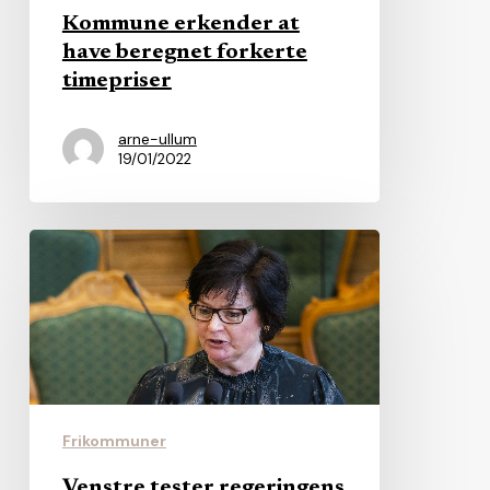
Kommune erkender at
have beregnet forkerte
timepriser
arne-ullum
19/01/2022
Venstre
tester
regeringens
vilje
til
frikommuneforsøg
i
Frikommuner
Folketinget
Venstre tester regeringens