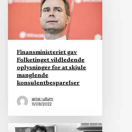
gav
Folketinget
vildledende
oplysninger
for
at
Finansministeriet gav
skjule
Folketinget vildledende
manglende
oplysninger for at skjule
konsulentbesparelser
manglende
konsulentbesparelser
arne-ullum
11/08/2022
Fogh