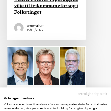
vilje til frikommuneforsøg i
Folketinget
arne-ullum
15/01/2022
KV21:
Se
borgmestrene
på
vippen
i
Region
Fortrolighedspolitik
Kommunevalg
Vi bruger cookies
Nordjylland
KV21: Se borgmestrene på
Vi kan placere disse til analyse af vores besøgendes data, for at forbedre
vores websted, vise personaliseret indhold og for at give dig en god
vippen i Region