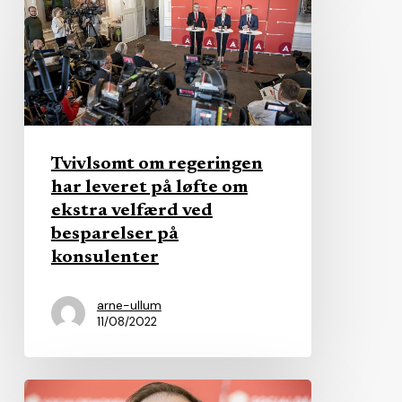
om
regeringen
har
leveret
på
løfte
Tvivlsomt om regeringen
om
har leveret på løfte om
ekstra
ekstra velfærd ved
velfærd
besparelser på
ved
konsulenter
besparelser
arne-ullum
på
11/08/2022
konsulenter
Finansministeriet