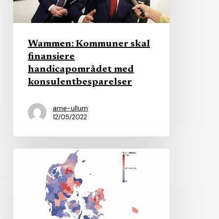
handicapområdet
med
konsulentbesparelser
Wammen: Kommuner skal
finansiere
handicapområdet med
konsulentbesparelser
arne-ullum
12/05/2022
Flere
børn
og
ældre
kræver