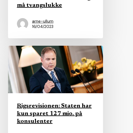
må tvangslukke
arne-ullum
16/04/2023
Rigsrevisionen:
Staten
har
kun
sparet
127
mio.
Rigsrevisionen: Staten har
på
kun sparet 127 mio. på
konsulenter
konsulenter