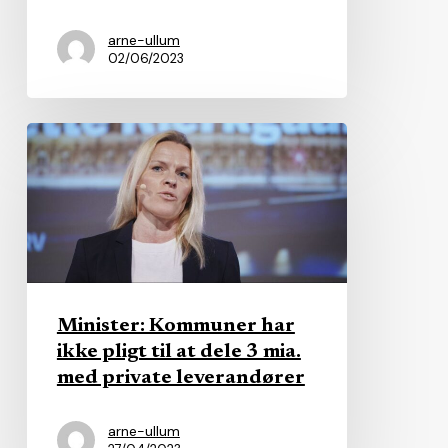
arne-ullum
02/06/2023
Minister:
Kommuner
har
ikke
pligt
til
at
Minister: Kommuner har
dele
ikke pligt til at dele 3 mia.
3
med private leverandører
mia.
med
arne-ullum