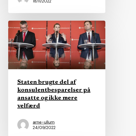
18/11/2022
Staten
brugte
del
af
konsulentbesparelser
på
ansatte
Staten brugte del af
og
konsulentbesparelser på
ikke
ansatte og ikke mere
mere
velfærd
velfærd
arne-ullum
24/09/2022