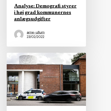
anlægsudgifter
Analyse: Demografi styrer
i høj grad kommunernes
anlægsudgifter
arne-ullum
23/02/2022
Kommune
erkender
at
have
beregnet
forkerte
timepriser