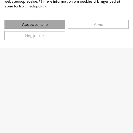
webstedsoplevelse. Få mere information om cookies vi bruger ved at
åbne fortrolighedspolitik.
Nordjylland
arne-ullum
Accepter alle
Afvis
20/10/2021
Nej, juster
KV21:
Se
borgmesterposter
på
vippen
i
Region
Kommunevalg
Hovedstaden
KV21: Se
borgmesterposter på