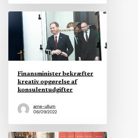
Finansminister
bekræfter
kreativ
opgørelse
af
konsulentudgifter
Finansminister bekræfter
kreativ opgørelse af
konsulentudgifter
arne-ullum
06/09/2022
Tvivlsomt