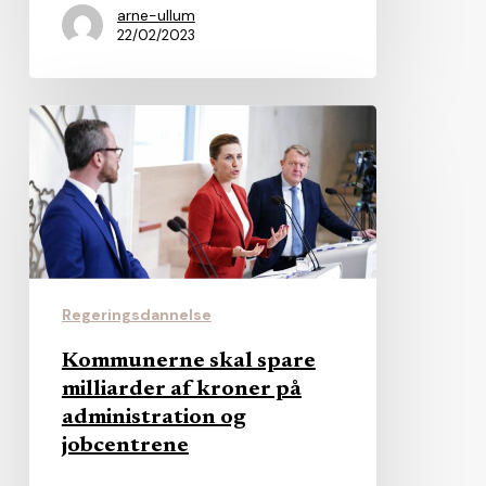
arne-ullum
22/02/2023
Kommunerne
skal
spare
milliarder
af
kroner
på
Regeringsdannelse
administration
Kommunerne skal spare
og
milliarder af kroner på
jobcentrene
administration og
jobcentrene