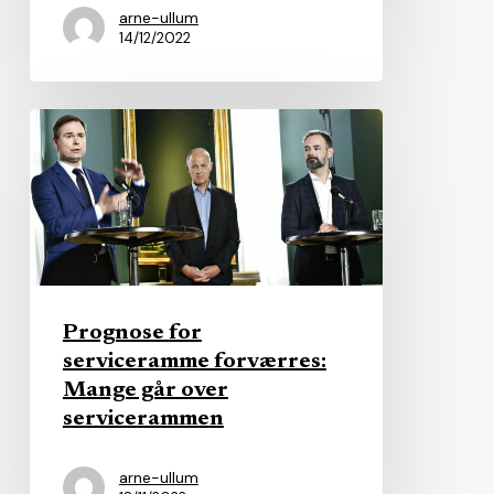
arne-ullum
14/12/2022
Prognose
for
serviceramme
forværres:
Mange
går
over
Prognose for
servicerammen
serviceramme forværres:
Mange går over
servicerammen
arne-ullum