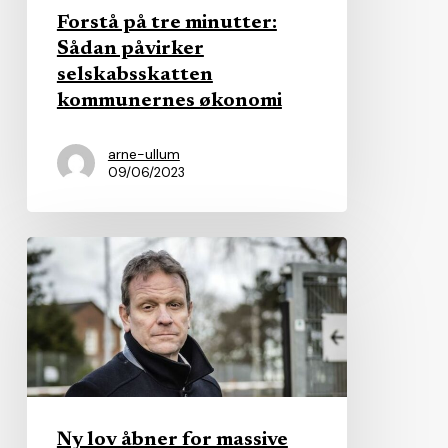
selskabsskatten
Forstå på tre minutter:
kommunernes
Sådan påvirker
økonomi
selskabsskatten
kommunernes økonomi
arne-ullum
09/06/2023
Ny
lov
åbner
for
massive
“DONG-
privatiseringer”
Ny lov åbner for massive