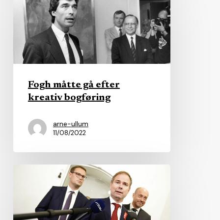
måtte
gå
efter
kreativ
bogføring
Fogh måtte gå efter
kreativ bogføring
arne-ullum
11/08/2022
Wammen:
Kommuner
skal
finansiere