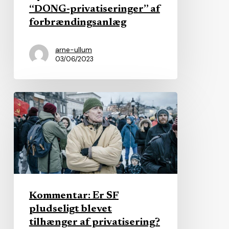
af
“DONG-privatiseringer” af
forbrændingsanlæg
forbrændingsanlæg
arne-ullum
03/06/2023
Kommentar:
Er
SF
pludseligt
blevet
tilhænger
af
Kommentar: Er SF
privatisering?
pludseligt blevet
tilhænger af privatisering?