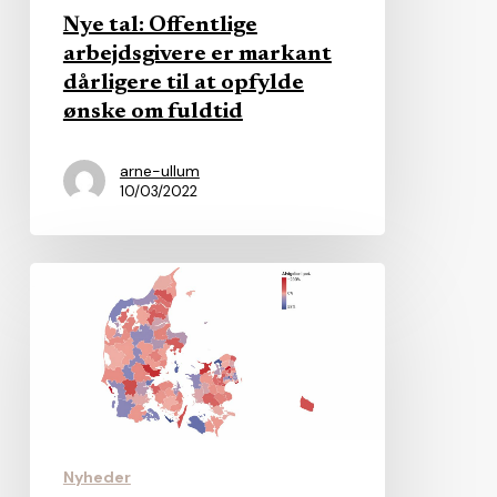
dårligere
Nye tal: Offentlige
til
arbejdsgivere er markant
dårligere til at opfylde
at
ønske om fuldtid
opfylde
ønske
arne-ullum
om
10/03/2022
fuldtid
Analyse:
Demografi
styrer
i
høj
grad
kommunernes
Nyheder