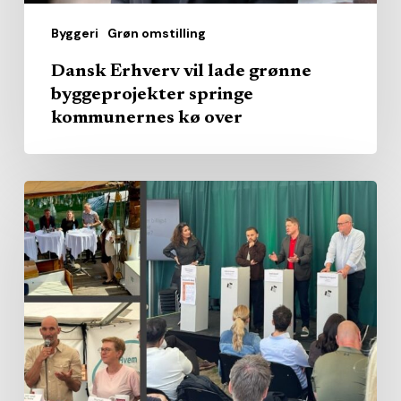
over
Byggeri
Grøn omstilling
Dansk Erhverv vil lade grønne
byggeprojekter springe
kommunernes kø over
Politikere
på
catwalken
–
og
milliarderne
i
kulissen