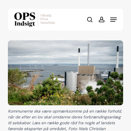
Skip
to
Menu
Close
main
search
account
Menu
content
Kommunerne ska være opmærksomme på en række forhold,
når de efter en lov skal omdanne deres forbrændingsanlæg
til selskaber. Læs en række gode råd fra nogle af landets
førende eksperter på området., Foto: Niels Christian