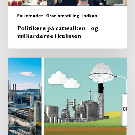
Folkemødet
Grøn omstilling
Indkøb
Politikere på catwalken – og
milliarderne i kulissen
16,5
milliarder
fra
staten
skal
gøre
Danmarks
største
klimasynder