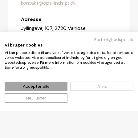
kontakt@ops-indsigt.dk
Adresse
Jyllingevej 107, 2720 Vanløse
Fortrolighedspolitik
Redaktionen
Vi bruger cookies
redaktionen@ops-indsigt.dk
Vi kan placere disse til analyse af vores besøgendes data, for at forbedre
vores websted, vise personaliseret indhold og for at give dig en god
webstedsoplevelse. Få mere information om cookies vi bruger ved at
åbne fortrolighedspolitik.
© De Fire Vinde ApS 2026
Accepter alle
Afvis
Nej, juster
Cookie- og privatlivspolitik