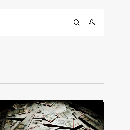
search
account
lig
ommunal
ligningsgevinst
d