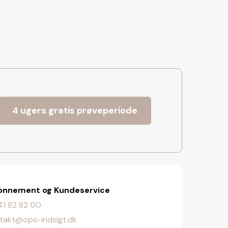
4 ugers gratis prøveperiode
onnement og Kundeservice
. 41 82 82 00
takt@ops-indsigt.dk