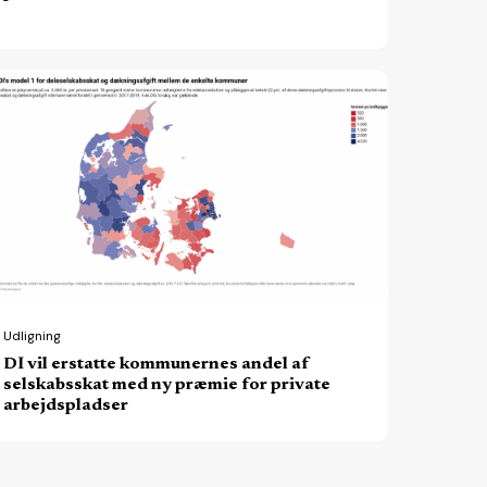
statte
ommunernes
del
lskabsskat
ed
Udligning
DI vil erstatte kommunernes andel af
ræmie
selskabsskat med ny præmie for private
r
arbejdspladser
ivate
bejdspladser