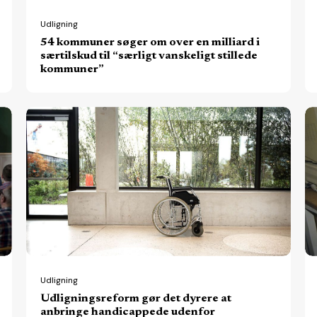
i
særtilskud
Udligning
54 kommuner søger om over en milliard i
til
særtilskud til “særligt vanskeligt stillede
“særligt
kommuner”
vanskeligt
stillede
Udligningsreform
Ud
kommuner”
gør
ka
det
me
dyrere
lu
at
af
anbringe
pr
handicappede
bo
udenfor
kommunen
Udligning
Udligningsreform gør det dyrere at
anbringe handicappede udenfor