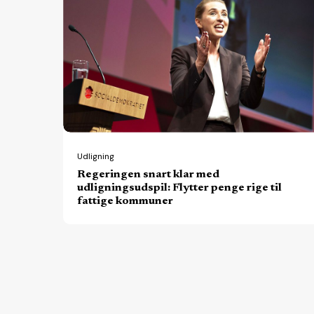
snart
klar
med
udligningsudspil:
Flytter
penge
rige
til
Udligning
Regeringen snart klar med
fattige
udligningsudspil: Flytter penge rige til
kommuner
fattige kommuner