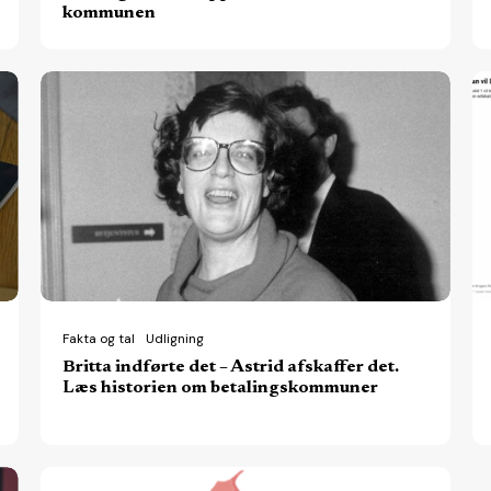
kommunen
Britta
DI
indførte
vil
det
er
–
k
Astrid
an
afskaffer
af
det.
se
Læs
m
historien
ny
Fakta og tal
Udligning
Britta indførte det – Astrid afskaffer det.
om
p
Læs historien om betalingskommuner
betalingskommuner
fo
pr
ar
Derfor