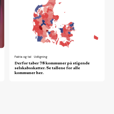
taber
78
kommuner
på
stigende
selskabsskatter.
Se
tallene
Fakta og tal
Udligning
Derfor taber 78 kommuner på stigende
for
selskabsskatter. Se tallene for alle
alle
kommuner her.
kommuner
her.