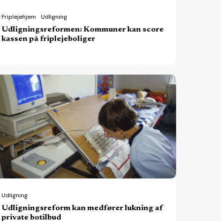
Friplejehjem
Udligning
Udligningsreformen: Kommuner kan score
kassen på friplejeboliger
ligningsreform
n
dfører
kning
ivate
tilbud
Udligning
Udligningsreform kan medfører lukning af
private botilbud