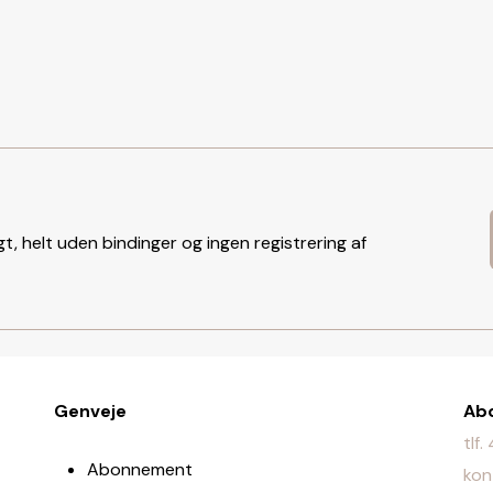
t, helt uden bindinger og ingen registrering af
Genveje
Ab
tlf
Abonnement
kon