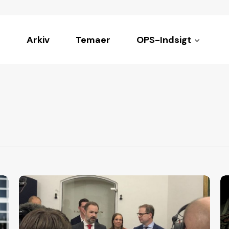
Arkiv
Temaer
OPS-Indsigt
ke
Ministerium
Mu
anbefaler
k
kommuner
ud
at
ve