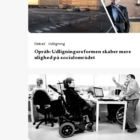
ulighed
på
socialområdet
Debat
Udligning
Opråb: Udligningsreformen skaber mere
ulighed på socialområdet
Botilbud
i
nabokommuner
koster
hjemkommuner
flere
milliarder