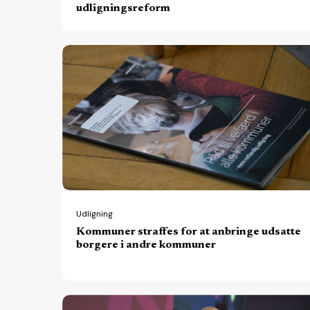
udligningsreform
Kommuner
straffes
for
at
anbringe
udsatte
borgere
i
andre
Udligning
Kommuner straffes for at anbringe udsatte
kommuner
borgere i andre kommuner
Regeringen