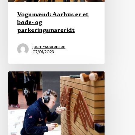
og
parkeringsmareridt
Vognmænd: Aarhus er et
bøde- og
parkeringsmareridt
joern-soerensen
07/01/2023
Jysk
kommune
formår
at
få
unge
til