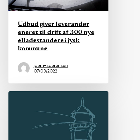
af
300
nye
Udbud giver leverandør
elladestandere
eneret til drift af 300 nye
i
elladestandere i jysk
jysk
kommune
kommune
joern-soerensen
07/09/2022
Nyt
partnerskab
skal
gøre
Fyn