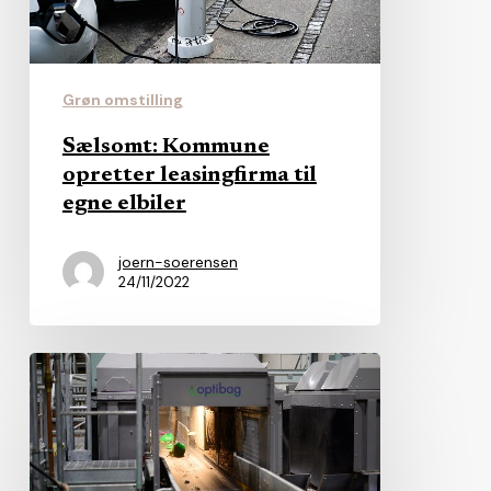
egne
elbiler
Grøn omstilling
Sælsomt: Kommune
opretter leasingfirma til
egne elbiler
joern-soerensen
24/11/2022
Nybrud
på
vej
i