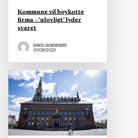
Kommune vil boykotte
firma – ‘ulovligt’ lyder
svaret
joern-soerensen
01/08/2023
Kommune
vil
udvide
grænserne
for
fleksibel
hjemmehjælp
og