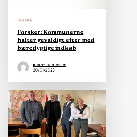
bæredygtige
indkøb
Indkøb
Forsker: Kommunerne
halter gevaldigt efter med
bæredygtige indkøb
joern-soerensen
20/01/2023
Vognmænd:
Aarhus
er
et
bøde-