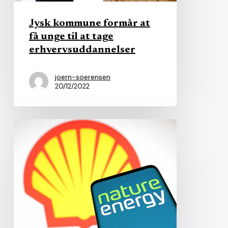
at
tage
Jysk kommune formår at
erhvervsuddannelser
få unge til at tage
erhvervsuddannelser
joern-soerensen
20/12/2022
Kommuner
solgte
energiselskab
–
fem
år
senere