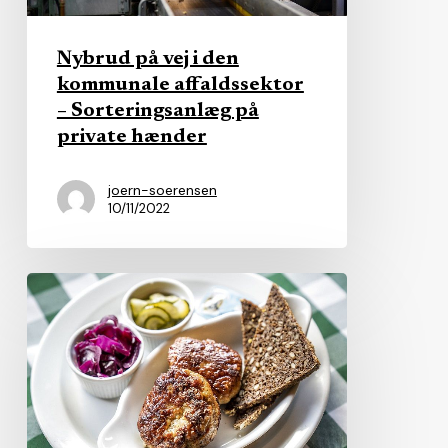
den
kommunale
Nybrud på vej i den
affaldssektor
kommunale affaldssektor
–
– Sorteringsanlæg på
Sorteringsanlæg
private hænder
på
private
joern-soerensen
hænder
10/11/2022
To
kommuners
opgavetyveri
stoppet
af
gammel