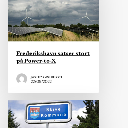
stort
på
Power-
to-
X
Frederikshavn satser stort
på Power-to-X
joern-soerensen
22/08/2022
Skive
Kommune
kåret