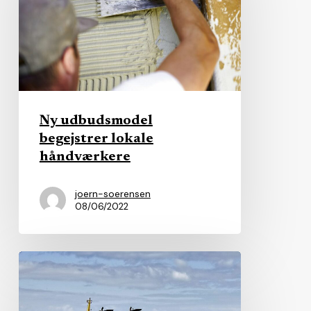
lokale
håndværkere
Ny udbudsmodel
begejstrer lokale
håndværkere
joern-soerensen
08/06/2022
Kommune
siger
ja