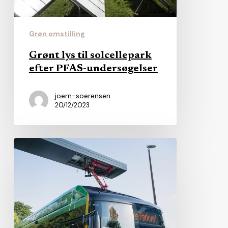
undersøgelser
Grøn omstilling
Grønt lys til solcellepark
efter PFAS-undersøgelser
joern-soerensen
20/12/2023
Millioner
ruller
ud
til
grønne
busser