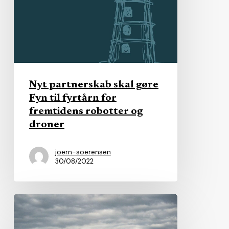
til
fyrtårn
for
fremtidens
robotter
og
Nyt partnerskab skal gøre
droner
Fyn til fyrtårn for
fremtidens robotter og
droner
joern-soerensen
30/08/2022
Frederikshavn
satser