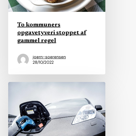
regel
To kommuners
opgavetyveri stoppet af
gammel regel
joern-soerensen
28/10/2022
Udbud
giver
leverandør
eneret
til
drift