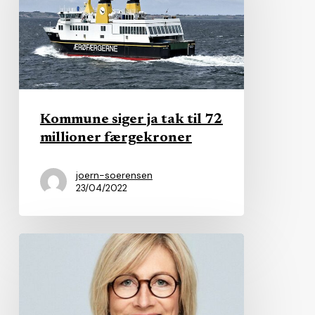
tak
til
72
millioner
færgekroner
Kommune siger ja tak til 72
millioner færgekroner
joern-soerensen
23/04/2022
Viceborgmester
vil
blackliste
advokatfirma