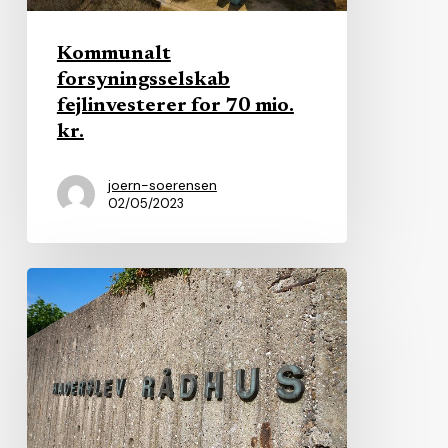
kr.
Kommunalt
forsyningsselskab
fejlinvesterer for 70 mio.
kr.
joern-soerensen
02/05/2023
Kommunerne
overhaler
virksomheder
i
ligestilling
på