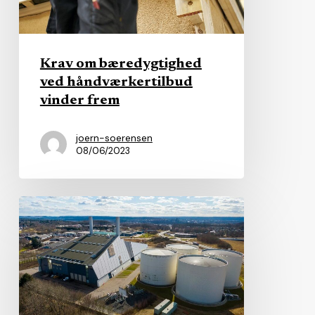
frem
Krav om bæredygtighed
ved håndværkertilbud
vinder frem
joern-soerensen
08/06/2023
Kommunalt
forsyningsselskab
fejlinvesterer
for
70
mio.