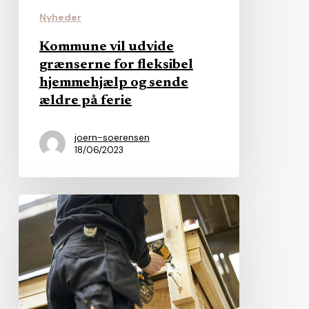
sende
Nyheder
ældre
Kommune vil udvide
på
grænserne for fleksibel
ferie
hjemmehjælp og sende
ældre på ferie
joern-soerensen
18/06/2023
Krav
om
bæredygtighed
ved
håndværkertilbud
vinder