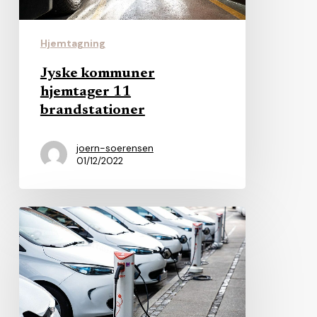
Hjemtagning
Jyske kommuner
hjemtager 11
brandstationer
joern-soerensen
01/12/2022
Sælsomt:
Kommune
opretter
leasingfirma
til