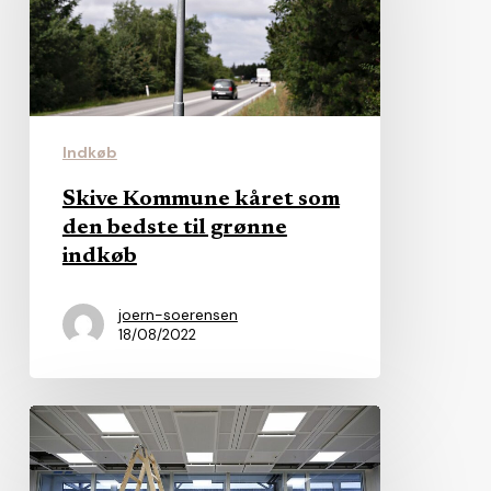
som
den
bedste
til
grønne
Indkøb
indkøb
Skive Kommune kåret som
den bedste til grønne
indkøb
joern-soerensen
18/08/2022
Alt
for
lange