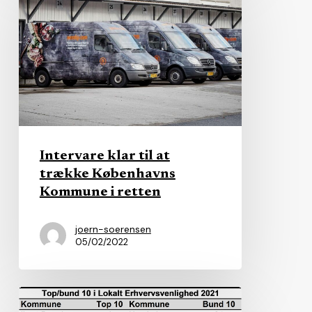
klar
til
at
trække
Københavns
Kommune
i
retten
Intervare klar til at
trække Københavns
Kommune i retten
joern-soerensen
05/02/2022
Jysk