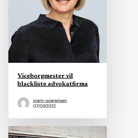
Viceborgmester vil
blackliste advokatfirma
joern-soerensen
07/03/2022
Intervare