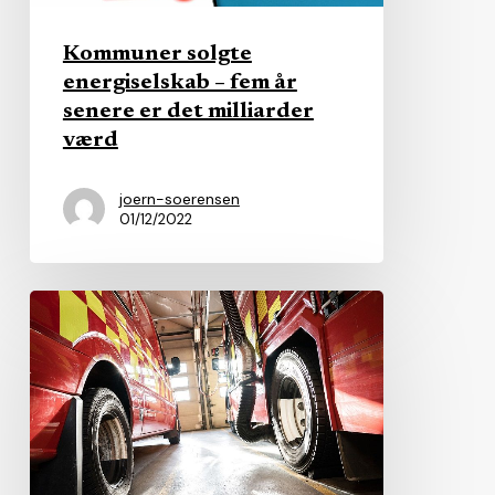
er
det
Kommuner solgte
milliarder
energiselskab – fem år
værd
senere er det milliarder
værd
joern-soerensen
01/12/2022
Jyske
kommuner
hjemtager
11
brandstationer