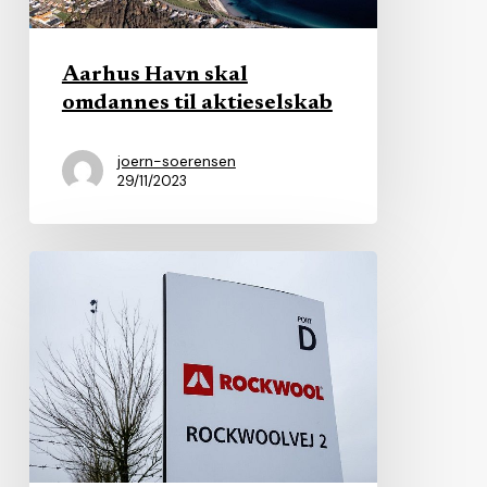
Aarhus Havn skal
omdannes til aktieselskab
joern-soerensen
29/11/2023
Kommune
vil
boykotte
firma
–
‘ulovligt’
lyder
svaret