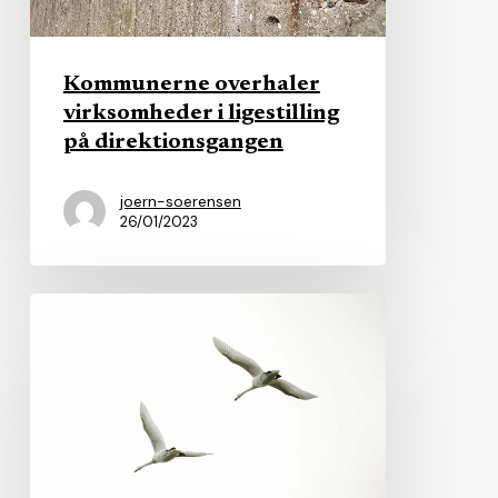
direktionsgangen
Kommunerne overhaler
virksomheder i ligestilling
på direktionsgangen
joern-soerensen
26/01/2023
Forsker:
Kommunerne
halter
gevaldigt
efter
med