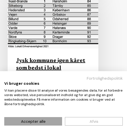
kommune
igen
kåret
som
bedst
i
lokal
erhvervsvenlighed
Jysk kommune igen kåret
som bedst i lokal
erhvervsvenlighed
Fortrolighedspolitik
Vi bruger cookies
joern-soerensen
Vi kan placere disse til analyse af vores besøgendes data, for at forbedre
vores websted, vise personaliseret indhold og for at give dig en god
02/09/2021
webstedsoplevelse. Få mere information om cookies vi bruger ved at
åbne fortrolighedspolitik.
Kommuner
Accepter alle
Afvis
og