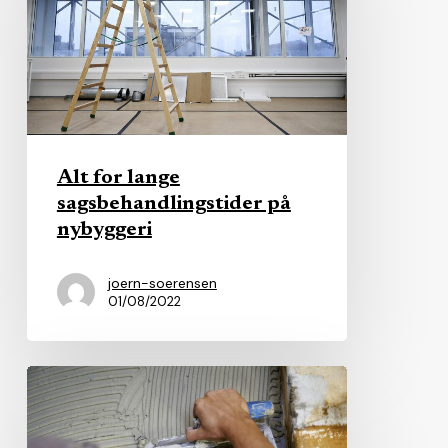
sagsbehandlingstider
på
nybyggeri
Alt for lange
sagsbehandlingstider på
nybyggeri
joern-soerensen
01/08/2022
Ny
udbudsmodel
begejstrer