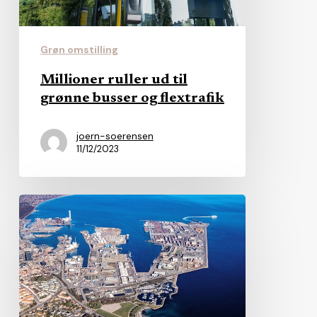
og
flextrafik
Grøn omstilling
Millioner ruller ud til
grønne busser og flextrafik
joern-soerensen
11/12/2023
Aarhus
Havn
skal
omdannes
til
aktieselskab