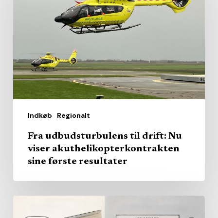
til
drift:
Nu
viser
akuthelikopterkontrakten
sine
første
resultater
Indkøb
Regionalt
Fra udbudsturbulens til drift: Nu
viser akuthelikopterkontrakten
sine første resultater
Afbureaukratisering?
–