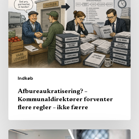
Kommunaldirektører
forventer
flere
regler
–
ikke
færre
Indkøb
Afbureaukratisering? –
Kommunaldirektører forventer
flere regler – ikke færre
Regionsklinikkerne