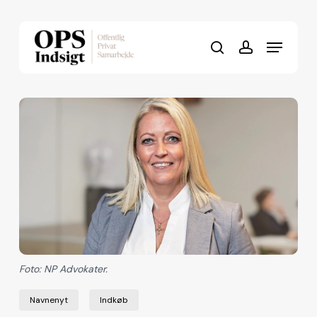
Skip
to
Menu
Close
main
search
account
Menu
content
Foto: NP Advokater.
Navnenyt
Indkøb