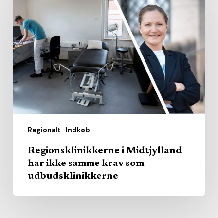
i
Midtjylland
har
ikke
samme
krav
som
udbudsklinikkerne
Regionalt
Indkøb
Regionsklinikkerne i Midtjylland
har ikke samme krav som
udbudsklinikkerne