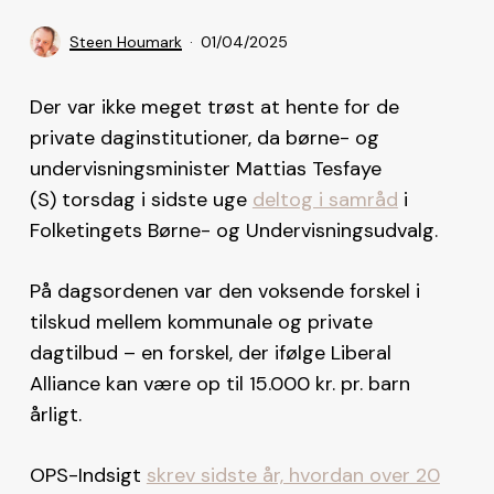
Steen Houmark
01/04/2025
Der var ikke meget trøst at hente for de
private daginstitutioner, da børne- og
undervisningsminister Mattias Tesfaye
(S) torsdag i sidste uge
deltog i samråd
i
Folketingets Børne- og Undervisningsudvalg.
På dagsordenen var den voksende forskel i
tilskud mellem kommunale og private
dagtilbud – en forskel, der ifølge Liberal
Alliance kan være op til 15.000 kr. pr. barn
årligt.
OPS-Indsigt
skrev sidste år, hvordan over 20