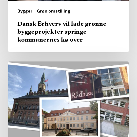
over
Byggeri
Grøn omstilling
Dansk Erhverv vil lade grønne
byggeprojekter springe
kommunernes kø over
Kommunerne
købte
pladserne
–
nu
kommer
regningen
for
manglende