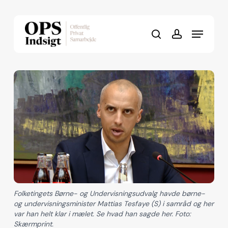
Skip
to
Menu
Close
main
search
account
Menu
content
Folketingets Børne- og Undervisningsudvalg havde børne-
og undervisningsminister Mattias Tesfaye (S) i samråd og her
var han helt klar i mælet. Se hvad han sagde her. Foto:
Skærmprint.