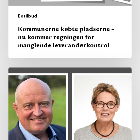
leverandørkontrol
Botilbud
Kommunerne købte pladserne –
nu kommer regningen for
manglende leverandørkontrol
Region
køber
privat
kapacitet
–
branchen
vil
brede