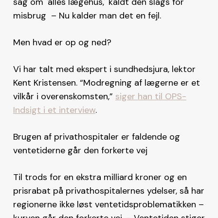
sag om `alles lægehus,´ kaldt den slags for
misbrug – Nu kalder man det en fejl.
Men hvad er op og ned?
Vi har talt med ekspert i sundhedsjura, lektor
Kent Kristensen. “Modregning af lægerne er et
vilkår i overenskomsten,”
siger han til OPS-
Indsigt i et interview
.
Brugen af privathospitaler er faldende og
ventetiderne går den forkerte vej
Til trods for en ekstra milliard kroner og en
prisrabat på privathospitalernes ydelser, så har
regionerne ikke løst ventetidsproblematikken –
kurven går den forkerte vej. – Ventetiden stiger