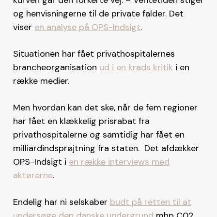
og henvisningerne til de private falder. Det
viser
en analyse på OPS-Indsigt
.
Situationen har fået privathospitalernes
brancheorganisation
ud i en krads kritik
i en
række medier.
Men hvordan kan det ske, når de fem regioner
har fået en klækkelig prisrabat fra
privathospitalerne og samtidig har fået en
milliardindsprøjtning fra staten. Det afdækker
OPS-Indsigt i
en række interviews med
aktørerne
.
Endelig har ni selskaber
budt på retten til at
undersøge den danske undergrund
mhp C02