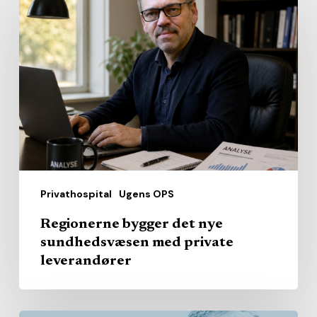
bygger
det
nye
sundhedsvæsen
med
private
leverandører
Privathospital
Ugens OPS
Regionerne bygger det nye
sundhedsvæsen med private
leverandører