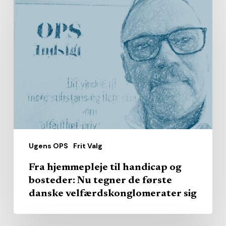
Fra
hjemmepleje
til
handicap
og
bosteder:
Nu
tegner
de
første
Ugens OPS
Frit Valg
danske
velfærdskonglomerater
Fra hjemmepleje til handicap og
sig
bosteder: Nu tegner de første
danske velfærdskonglomerater sig