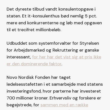
Det dyreste tilbud vandt konsulentopgave i
staten. Et it-konsulenthus bød nemlig 5 pct.
mere end konkurrenterne og løb med opgaven
til et trecifret millionbeløb.
Udbuddet som systemforvalter for Styrelsen
for Arbejdsmarked og Rekruttering er ganske
interessant,
for her har det vist sig at pris ikke
er den dominerende faktor
.
Novo Nordisk Fonden har taget
ledelsesstafetten i et samarbejde med statens
investeringsfond, hvor parterne har investeret
700 millioner kroner. Erhvervsliv og forskere er
begejstrede, for
sammen med en række