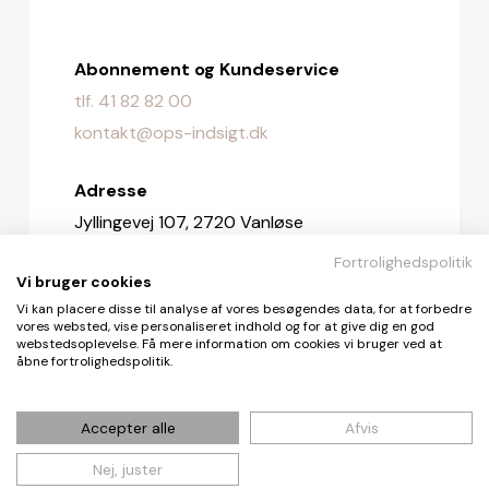
Abonnement og Kundeservice
tlf. 41 82 82 00
kontakt@ops-indsigt.dk
Adresse
Jyllingevej 107, 2720 Vanløse
Fortrolighedspolitik
Redaktionen
Vi bruger cookies
redaktionen@ops-indsigt.dk
Vi kan placere disse til analyse af vores besøgendes data, for at forbedre
vores websted, vise personaliseret indhold og for at give dig en god
webstedsoplevelse. Få mere information om cookies vi bruger ved at
åbne fortrolighedspolitik.
© De Fire Vinde ApS 2026
Accepter alle
Afvis
Nej, juster
Cookie- og privatlivspolitik