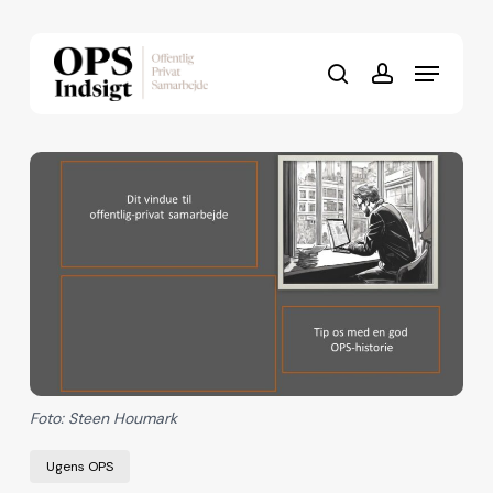
Skip
to
Menu
Close
main
search
account
Menu
content
Foto: Steen Houmark
Ugens OPS