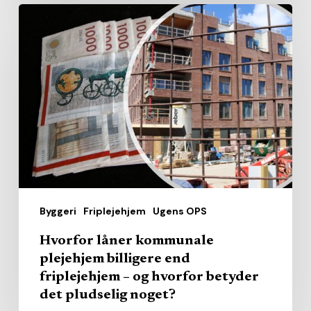
Hvorfor
låner
kommunale
plejehjem
billigere
end
friplejehjem
–
og
hvorfor
Byggeri
Friplejehjem
Ugens OPS
betyder
det
Hvorfor låner kommunale
pludselig
plejehjem billigere end
noget?
friplejehjem – og hvorfor betyder
det pludselig noget?