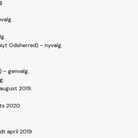
g.
valg.
g.
Nyt Odsherred) – nyvalg.
 – genvalg.
g.
 august 2019.
rts 2020.
dt april 2019.