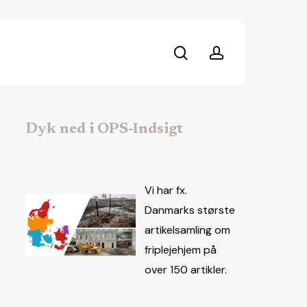
search
account
Dyk ned i OPS-Indsigt
Vi har fx.
Danmarks største
artikelsamling om
friplejehjem på
over 150 artikler.