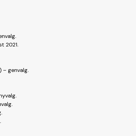
envalg.
st 2021.
) – genvalg.
nyvalg.
valg.
.
.