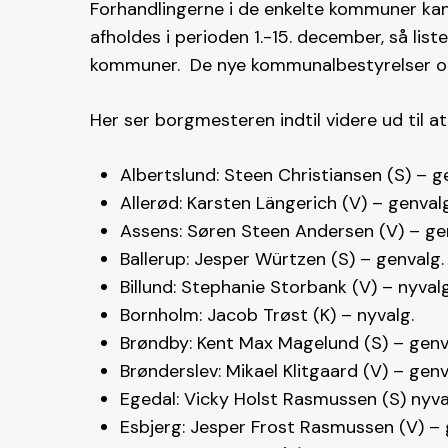
Forhandlingerne i de enkelte kommuner kan
afholdes i perioden 1.-15. december, så list
kommuner. De nye kommunalbestyrelser og 
Her ser borgmesteren indtil videre ud til a
Albertslund: Steen Christiansen (S) – g
Allerød: Karsten Längerich (V) – genvalg
Assens: Søren Steen Andersen (V) – ge
Ballerup: Jesper Würtzen (S) – genvalg.
Billund: Stephanie Storbank (V) – nyvalg
Bornholm: Jacob Trøst (K) – nyvalg.
Brøndby: Kent Max Magelund (S) – genv
Brønderslev: Mikael Klitgaard (V) – genv
Egedal: Vicky Holst Rasmussen (S) nyva
Esbjerg: Jesper Frost Rasmussen (V) – 