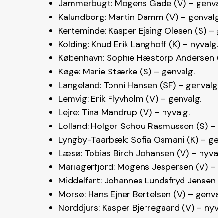
Jammerbugt: Mogens Gade (V) – genva
Kalundborg: Martin Damm (V) – genvalg
Kerteminde: Kasper Ejsing Olesen (S) – 
Kolding: Knud Erik Langhoff (K) – nyvalg
København: Sophie Hæstorp Andersen (
Køge: Marie Stærke (S) – genvalg.
Langeland: Tonni Hansen (SF) – genvalg
Lemvig: Erik Flyvholm (V) – genvalg.
Lejre: Tina Mandrup (V) – nyvalg.
Lolland: Holger Schou Rasmussen (S) – 
Lyngby-Taarbæk: Sofia Osmani (K) – ge
Læsø: Tobias Birch Johansen (V) – nyva
Mariagerfjord: Mogens Jespersen (V) – 
Middelfart: Johannes Lundsfryd Jensen 
Morsø: Hans Ejner Bertelsen (V) – genva
Norddjurs: Kasper Bjerregaard (V) – nyv