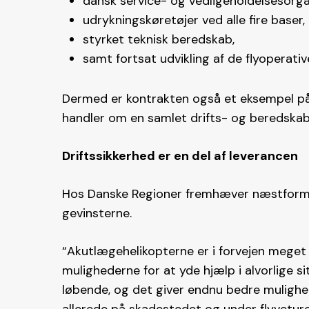
dansk service- og vedligeholdelsesorga
udrykningskøretøjer ved alle fire baser,
styrket teknisk beredskab,
samt fortsat udvikling af de flyoperati
Dermed er kontrakten også et eksempel på
handler om en samlet drifts- og beredskabs
Driftssikkerhed er en del af leverancen
Hos Danske Regioner fremhæver næstform
gevinsterne.
“Akutlægehelikopterne er i forvejen meget d
mulighederne for at yde hjælp i alvorlige s
løbende, og det giver endnu bedre mulighe