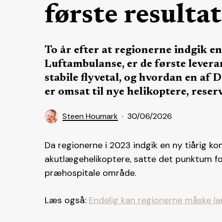
første resulta
To år efter at regionerne indgik e
Luftambulanse, er de første levera
stabile flyvetal, og hvordan en a
er omsat til nye helikoptere, rese
Steen Houmark
30/06/2026
Da regionerne i 2023 indgik en ny tiårig ko
akutlægehelikoptere, satte det punktum f
præhospitale område.
Læs også:
Endelig kan regionerne måske l