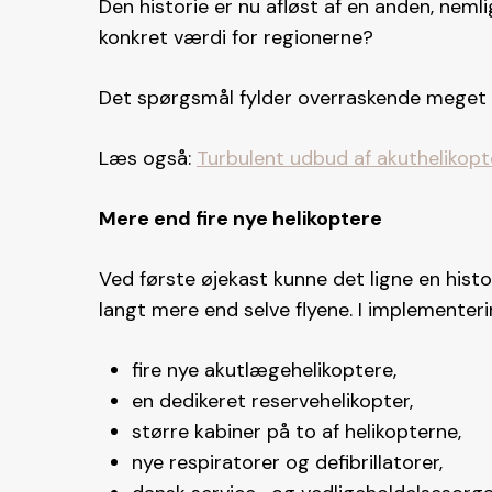
Den historie er nu afløst af en anden, nem
konkret værdi for regionerne?
Det spørgsmål fylder overraskende meget i
Læs også:
Turbulent udbud af akuthelikopt
Mere end fire nye helikoptere
Ved første øjekast kunne det ligne en hist
langt mere end selve flyene. I implementer
fire nye akutlægehelikoptere,
en dedikeret reservehelikopter,
større kabiner på to af helikopterne,
nye respiratorer og defibrillatorer,