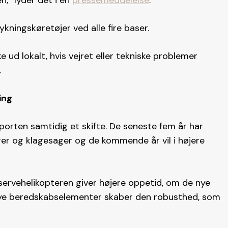
n,” lyder det i en
pressemeddelelse
.
kningskøretøjer ved alle fire baser.
e ud lokalt, hvis vejret eller tekniske problemer
.
ing
orten samtidig et skifte. De seneste fem år har
ger og klagesager og de kommende år vil i højere
ervehelikopteren giver højere oppetid, om de nye
nye beredskabselementer skaber den robusthed, som