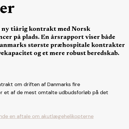
ter
n ny tiårig kontrakt med Norsk
ncer på plads. En årsrapport viser både
f Danmarks største præhospitale kontrakter
rvekapacitet og et mere robust beredskab.
ntrakt om driften af Danmarks fire
or et af de mest omtalte udbudsforløb på det
ande en aftale om akutlægehelikopterne