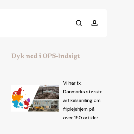
search
account
Dyk ned i OPS-Indsigt
Vi har fx.
Danmarks største
artikelsamling om
friplejehjem på
over 150 artikler.