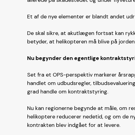
allerede på skadestedet og under flyveture
Et af de nye elementer er blandt andet udry
De skal sikre, at akutlægen fortsat kan rykk
betyder, at helikopteren må blive på jorden
Nu begynder den egentlige kontraktstyr
Set fra et OPS-perspektiv markerer årsrapp
handlet om udbudsregler, tilbudsevaluerin
grad handle om kontraktstyring.
Nu kan regionerne begynde at måle, om res
helikoptere reducerer nedetid, og om de 
kontrakten blev indgået for at levere.