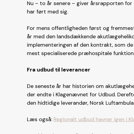
Nu – to år senere – giver årsrapporten for
har ført med sig.
For mens offentligheden først og fremmest 
år med den landsdækkende akutlægeheliko
implementeringen af den kontrakt, som de k
mest specialiserede præhospitale funktion
Fra udbud til leverancer
De seneste år har historien om akutlægehe
der endte i Klagenævnet for Udbud. Derefte
den hidtidige leverandør, Norsk Luftambula
Læs også:
Regionalt udbud havner igen i 