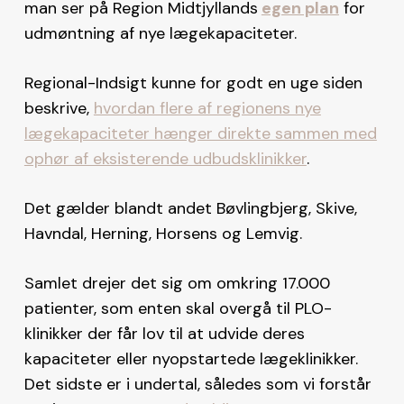
man ser på Region Midtjyllands
egen plan
for
udmøntning af nye lægekapaciteter.
Regional-Indsigt kunne for godt en uge siden
beskrive,
hvordan flere af regionens nye
lægekapaciteter hænger direkte sammen med
ophør af eksisterende udbudsklinikker
.
Det gælder blandt andet Bøvlingbjerg, Skive,
Havndal, Herning, Horsens og Lemvig.
Samlet drejer det sig om omkring 17.000
patienter, som enten skal overgå til PLO-
klinikker der får lov til at udvide deres
kapaciteter eller nyopstartede lægeklinikker.
Det sidste er i undertal, således som vi forstår