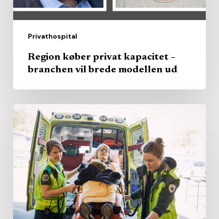
modellen
ud
Privathospital
Region køber privat kapacitet –
branchen vil brede modellen ud
AI
skal
hjælpe
ambulancefolk
med
at
undgå
unødige