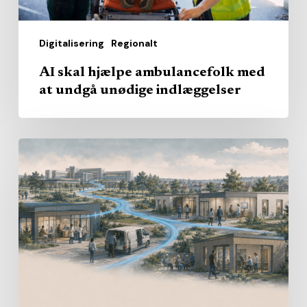
indlæggelser
Digitalisering
Regionalt
AI skal hjælpe ambulancefolk med
at undgå unødige indlæggelser
Hvem
skal
levere
det
nære
sundhedsvæsen?