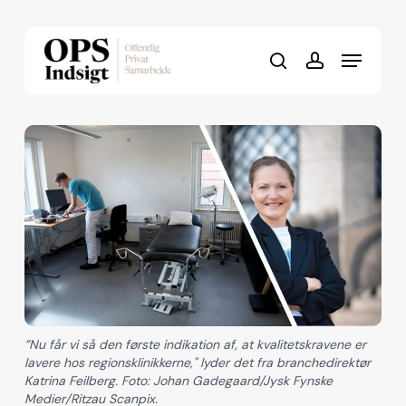
Skip
to
Menu
Close
main
search
account
Menu
content
”Nu får vi så den første indikation af, at kvalitetskravene er
lavere hos regionsklinikkerne," lyder det fra branchedirektør
Katrina Feilberg. Foto: Johan Gadegaard/Jysk Fynske
Medier/Ritzau Scanpix.