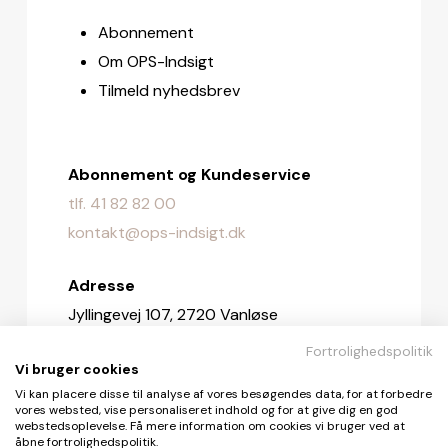
Abonnement
Om OPS-Indsigt
Tilmeld nyhedsbrev
Abonnement og Kundeservice
tlf. 41 82 82 00
kontakt@ops-indsigt.dk
Adresse
Jyllingevej 107, 2720 Vanløse
Fortrolighedspolitik
Redaktionen
Vi bruger cookies
redaktionen@ops-indsigt.dk
Vi kan placere disse til analyse af vores besøgendes data, for at forbedre
vores websted, vise personaliseret indhold og for at give dig en god
webstedsoplevelse. Få mere information om cookies vi bruger ved at
åbne fortrolighedspolitik.