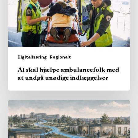
med
at
undgå
unødige
indlæggelser
Digitalisering
Regionalt
AI skal hjælpe ambulancefolk med
at undgå unødige indlæggelser
Hvem
skal
levere
det