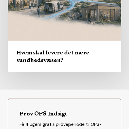
nære
sundhedsvæsen?
Hvem skal levere det nære
sundhedsvæsen?
Prøv OPS-Indsigt
Få 4 ugers gratis prøveperiode til OPS-