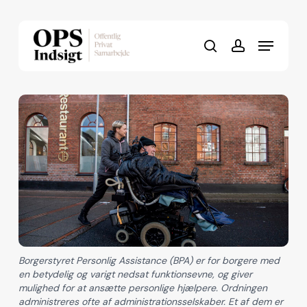
Skip
to
Menu
Close
main
search
account
Menu
content
Borgerstyret Personlig Assistance (BPA) er for borgere med
en betydelig og varigt nedsat funktionsevne, og giver
mulighed for at ansætte personlige hjælpere. Ordningen
administreres ofte af administrationsselskaber. Et af dem er