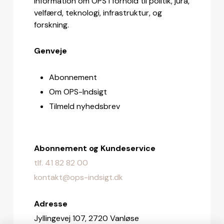
information om OPS i forhold til politik, jura,
velfærd, teknologi, infrastruktur, og
forskning.
Genveje
Abonnement
Om OPS-Indsigt
Tilmeld nyhedsbrev
Abonnement og Kundeservice
tlf. 41 82 82 00
kontakt@ops-indsigt.dk
Adresse
Jyllingevej 107, 2720 Vanløse