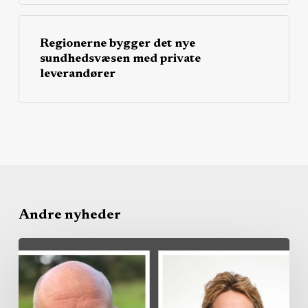
Regionerne bygger det nye
sundhedsvæsen med private
leverandører
Andre nyheder
Region
køber
privat
kapacitet