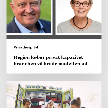
–
branchen
vil
brede
modellen
ud
Privathospital
Region køber privat kapacitet –
branchen vil brede modellen ud
AI
skal
hjælpe
ambulancefolk