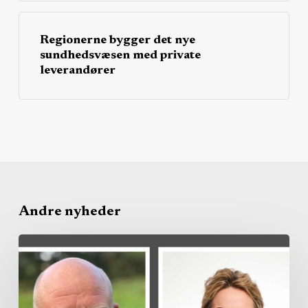
Regionerne bygger det nye
sundhedsvæsen med private
leverandører
Andre nyheder
Region
køber
privat
kapacitet