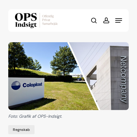
Skip
to
Menu
Close
main
search
account
Menu
content
Foto: Grafik af OPS-Indsigt.
Regnskab