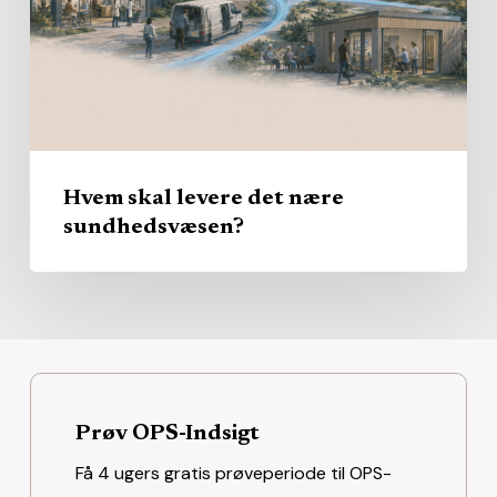
nære
sundhedsvæsen?
Hvem skal levere det nære
sundhedsvæsen?
Prøv OPS-Indsigt
Få 4 ugers gratis prøveperiode til OPS-