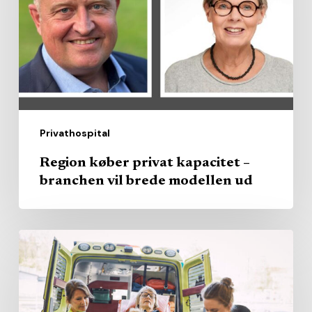
–
branchen
vil
brede
modellen
ud
Privathospital
Region køber privat kapacitet –
branchen vil brede modellen ud
AI
skal
hjælpe
ambulancefolk