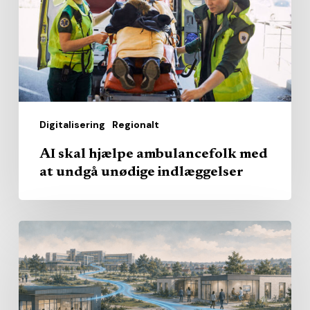
med
at
undgå
unødige
indlæggelser
Digitalisering
Regionalt
AI skal hjælpe ambulancefolk med
at undgå unødige indlæggelser
Hvem
skal
levere
det