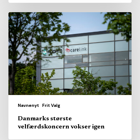
Danmarks
største
velfærdskoncern
vokser
igen
Navnenyt
Frit Valg
Danmarks største
velfærdskoncern vokser igen