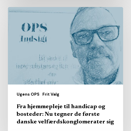
Fra
hjemmepleje
til
handicap
og
bosteder:
Nu
tegner
de
første
Ugens OPS
Frit Valg
danske
velfærdskonglomerater
Fra hjemmepleje til handicap og
sig
bosteder: Nu tegner de første
danske velfærdskonglomerater sig