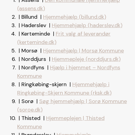
(assens.dk)
| Billund |
Hjemmehjælp (billund.dk)
| Haderslev |
Hjemmehjælp (haderslev.dk)
| Kerteminde |
Frit valg af leverandør
(kerteminde.dk)
| Morsø |
Hjemmehjælp | Morsø Kommune
| Norddjurs |
Hjemmepleje (norddjurs.dk)
| Nordfyns |
Hjælp i hjemmet – Nordfyns
Kommune
| Ringkøbing-skjern |
Hjemmehjælp i
Ringkøbing-Skjern Kommune (rksk.dk)
| Sorø |
Søg hjemmehjælp | Sorø Kommune
(soroe.dk)
| Thisted |
Hjemmeplejen | Thisted
Kommune
| Brønderslev |
Hjemmehjælp