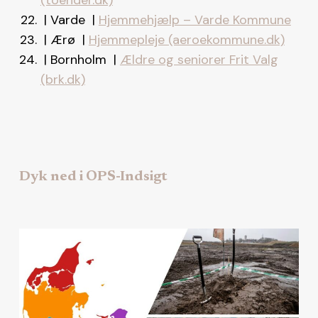
| Varde |
Hjemmehjælp – Varde Kommune
| Ærø |
Hjemmepleje (aeroekommune.dk)
| Bornholm |
Ældre og seniorer Frit Valg
(brk.dk)
Dyk ned i OPS-Indsigt