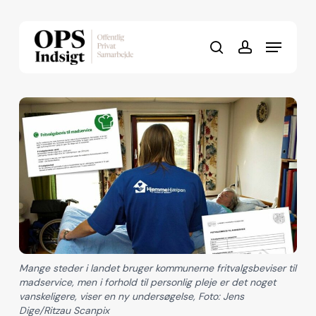
Skip
to
Menu
Close
main
search
account
Menu
content
Mange steder i landet bruger kommunerne fritvalgsbeviser til
madservice, men i forhold til personlig pleje er det noget
vanskeligere, viser en ny undersøgelse, Foto: Jens
Dige/Ritzau Scanpix