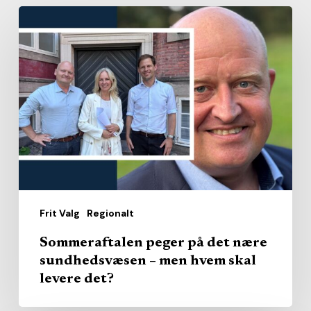
Sommeraftalen
peger
på
det
nære
sundhedsvæsen
–
men
hvem
skal
Frit Valg
Regionalt
levere
det?
Sommeraftalen peger på det nære
sundhedsvæsen – men hvem skal
levere det?