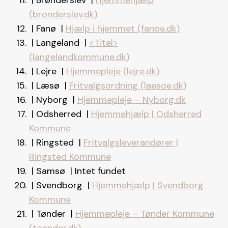
(bronderslev.dk)
| Fanø |
Hjælp i hjemmet (fanoe.dk)
| Langeland |
<Titel>
(langelandkommune.dk)
| Lejre |
Hjemmepleje (lejre.dk)
| Læsø |
Fritvalgsordning (laesoe.dk)
| Nyborg |
Hjemmepleje – Nyborg.dk
| Odsherred |
Hjemmehjælp | Odsherred
Kommune
| Ringsted |
Fritvalgsleverandører |
Ringsted Kommune
| Samsø | Intet fundet
| Svendborg |
Hjemmehjælp | Svendborg
Kommune
| Tønder |
Hjemmepleje – Tønder Kommune
(toender.dk)