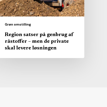
en
e
rivate
Grøn omstilling
kal
Region satser på genbrug af
evere
råstoffer – men de private
øsningen
skal levere løsningen