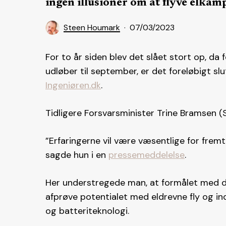
ingen illusioner om at flyve elkamp
Steen Houmark
07/03/2023
For to år siden blev det slået stort op, da 
udløber til september, er det foreløbigt slut
Ingeniøren.dk
.
Tidligere Forsvarsminister Trine Bramsen (S
”Erfaringerne vil være væsentlige for frem
sagde hun i en
pressemeddelelse
.
Her understregede man, at formålet med de 
afprøve potentialet med eldrevne fly og i
og batteriteknologi.