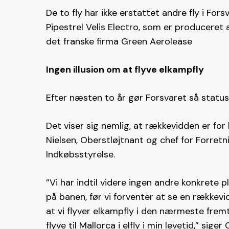
De to fly har ikke erstattet andre fly i Fo
Pipestrel Velis Electro, som er produceret 
det franske firma Green Aerolease
Ingen illusion om at flyve elkampfly
Efter næsten to år gør Forsvaret så status
Det viser sig nemlig, at rækkevidden er for
Nielsen, Oberstløjtnant og chef for Forret
Indkøbsstyrelse.
”Vi har indtil videre ingen andre konkrete p
på banen, før vi forventer at se en rækkevid
at vi flyver elkampfly i den nærmeste fremti
flyve til Mallorca i elfly i min levetid,” sige