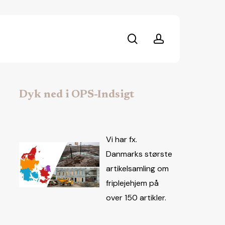
search
account
Dyk ned i OPS-Indsigt
Vi har fx.
Danmarks største
artikelsamling om
friplejehjem på
over 150 artikler.