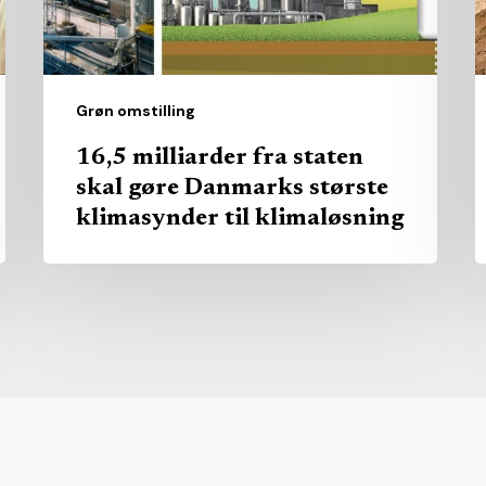
Danmarks
–
største
m
klimasynder
d
til
p
Grøn omstilling
klimaløsning
s
16,5 milliarder fra staten
l
skal gøre Danmarks største
l
klimasynder til klimaløsning