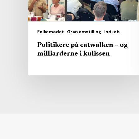
i
kulissen
Folkemødet
Grøn omstilling
Indkøb
Politikere på catwalken – og
milliarderne i kulissen