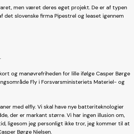
rsvaret, men været deres eget projekt. De er af typen
af det slovenske firma Pipestrel og leaset igennem
.
 kort og manøvrefriheden for lille ifølge Casper Børge
ningsområde Fly i Forsvarsministeriets Materiel- og
laner med elfly. Vi skal have nye batteriteknologier
de, der er markant større. Vi har ingen illusion om,
d, ligesom jeg personligt ikke tror, jeg kommer til at
r Casper Børge Nielsen.