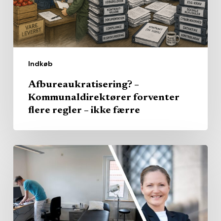
–
ikke
færre
Indkøb
Afbureaukratisering? –
Kommunaldirektører forventer
flere regler – ikke færre
Regionsklinikkerne
i
Midtjylland
har
ikke