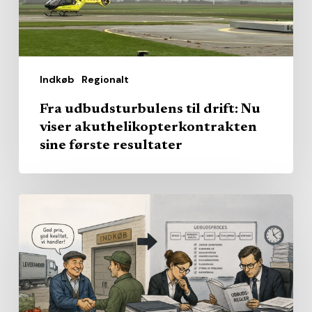
akuthelikopterkontrakten
sine
første
resultater
Indkøb
Regionalt
Fra udbudsturbulens til drift: Nu
viser akuthelikopterkontrakten
sine første resultater
Afbureaukratisering?
–
Kommunaldirektører
forventer
flere
regler