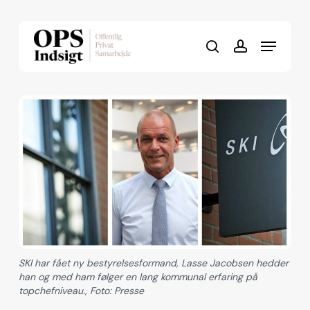
Skip
to
Menu
Close
main
search
account
Menu
content
SKI har fået ny bestyrelsesformand, Lasse Jacobsen hedder
han og med ham følger en lang kommunal erfaring på
topchefniveau., Foto: Presse