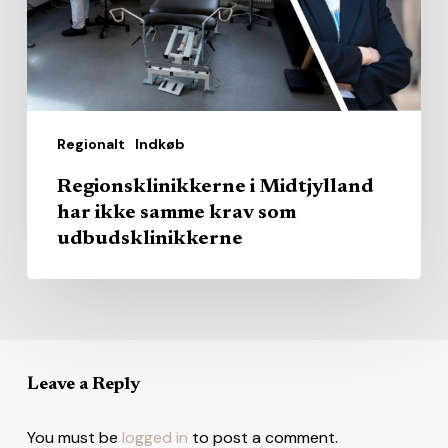
samme
krav
som
udbudsklinikkerne
Regionalt
Indkøb
Regionsklinikkerne i Midtjylland
har ikke samme krav som
udbudsklinikkerne
Leave a Reply
You must be
logged in
to post a comment.