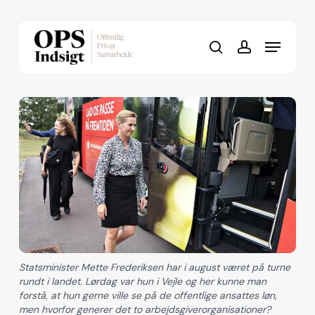
Skip
to
Menu
Close
main
search
account
Menu
content
Statsminister Mette Frederiksen har i august været på turne
rundt i landet. Lørdag var hun i Vejle og her kunne man
forstå, at hun gerne ville se på de offentlige ansattes løn,
men hvorfor generer det to arbejdsgiverorganisationer?