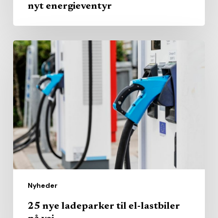
nyt energieventyr
25
nye
ladeparker
til
el-
lastbiler
på
vej
Nyheder
25 nye ladeparker til el-lastbiler