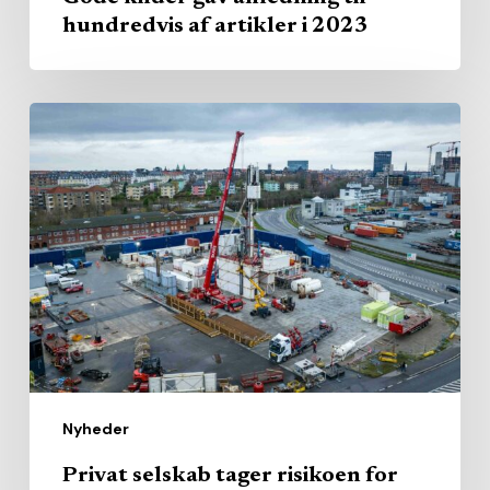
hundredvis af artikler i 2023
Privat
selskab
tager
risikoen
for
nyt
energieventyr
Nyheder
Privat selskab tager risikoen for