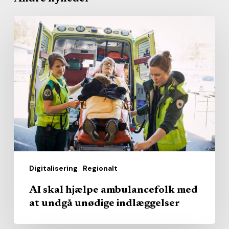
AI
skal
hjælpe
ambulancefolk
med
at
undgå
unødige
indlæggelser
Digitalisering
Regionalt
AI skal hjælpe ambulancefolk med
at undgå unødige indlæggelser