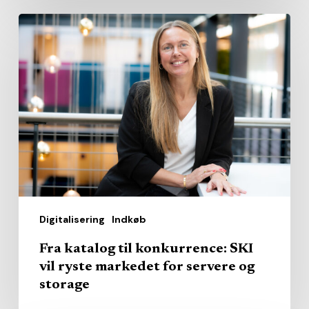
Fra
katalog
til
konkurrence:
SKI
vil
ryste
markedet
for
servere
Digitalisering
Indkøb
og
storage
Fra katalog til konkurrence: SKI
vil ryste markedet for servere og
storage