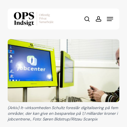
Skip
to
Menu
Close
main
search
account
Menu
content
(Arkiv) It-virksomheden Schultz foreslår digitalisering på fem
områder, der kan give en besparelse på 1,1 milliarder kroner i
jobcentrene., Foto: Søren Bidstrup/Ritzau Scanpix