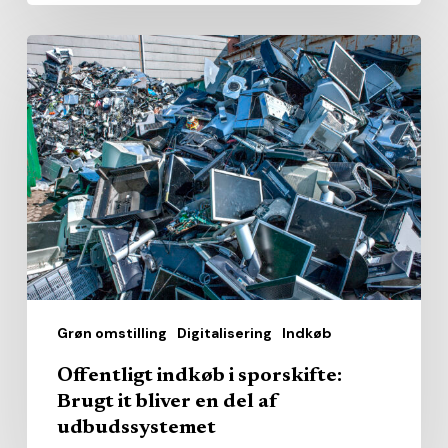
Offentligt
indkøb
i
sporskifte:
Brugt
it
bliver
en
del
af
Grøn omstilling
Digitalisering
Indkøb
udbudssystemet
Offentligt indkøb i sporskifte:
Brugt it bliver en del af
udbudssystemet