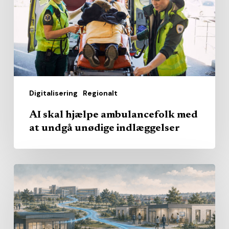
med
at
undgå
unødige
indlæggelser
Digitalisering
Regionalt
AI skal hjælpe ambulancefolk med
at undgå unødige indlæggelser
Hvem
skal
levere
det