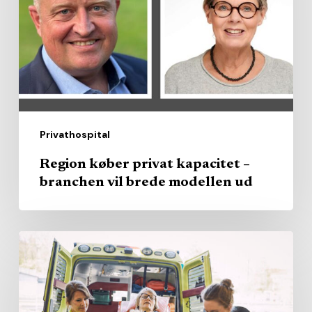
–
branchen
vil
brede
modellen
ud
Privathospital
Region køber privat kapacitet –
branchen vil brede modellen ud
AI
skal
hjælpe
ambulancefolk