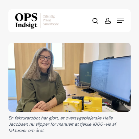
Skip
to
Menu
Close
main
search
account
Menu
content
En fakturarobot har gjort, at oversygeplejerske Helle
Jacobsen nu slipper for manuelt at tjekke 1000-vis af
fakturaer om året.