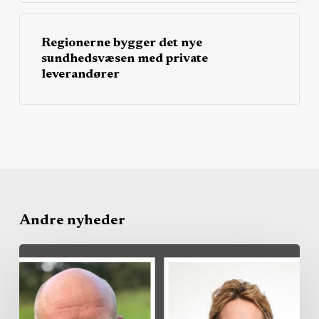
Regionerne bygger det nye
sundhedsvæsen med private
leverandører
Andre nyheder
Region
køber
privat
kapacitet