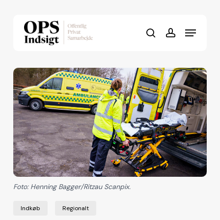
Skip
to
Menu
Close
main
search
account
Menu
content
Foto: Henning Bagger/Ritzau Scanpix.
Indkøb
Regionalt