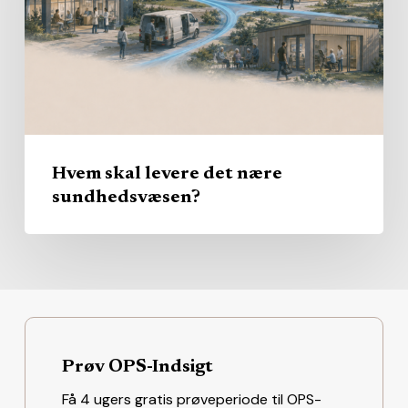
nære
sundhedsvæsen?
Hvem skal levere det nære
sundhedsvæsen?
Prøv OPS-Indsigt
Få 4 ugers gratis prøveperiode til OPS-