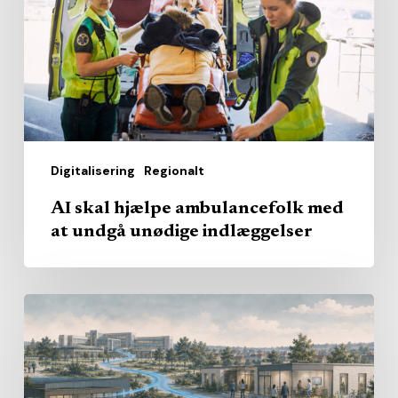
med
at
undgå
unødige
indlæggelser
Digitalisering
Regionalt
AI skal hjælpe ambulancefolk med
at undgå unødige indlæggelser
Hvem
skal
levere
det