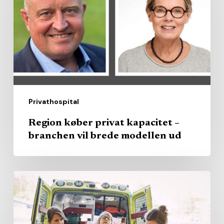
kapacitet
–
branchen
vil
brede
modellen
ud
Privathospital
Region køber privat kapacitet –
branchen vil brede modellen ud
AI
skal
hjælpe
ambulancefolk