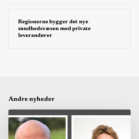
Regionerne bygger det nye
sundhedsvæsen med private
leverandører
Andre nyheder
Region
køber
privat