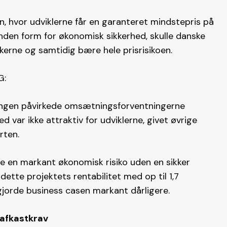
n, hvor udviklerne får en garanteret mindstepris på
 anden form for økonomisk sikkerhed, skulle danske
rkerne og samtidig bære hele prisrisikoen.
G:
ingen påvirkede omsætningsforventningerne
d var ikke attraktiv for udviklerne, givet øvrige
ten​.
age en markant økonomisk risiko uden en sikker
ette projektets rentabilitet med op til 1,7
 gjorde business casen markant dårligere​.
 afkastkrav