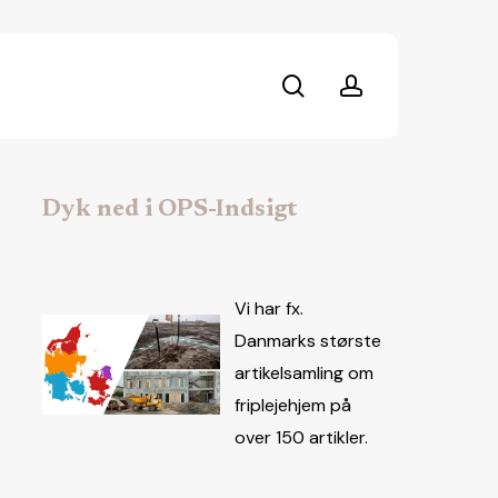
search
account
Dyk ned i OPS-Indsigt
Vi har fx.
Danmarks største
artikelsamling om
friplejehjem på
over 150 artikler.