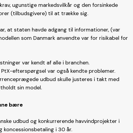
krav, ugunstige markedsvilkår og den forsinkede
orer (tilbudsgivere) til at trække sig.
ar, at staten havde adgang til informationer, (var
odellen som Danmark anvendte var for risikabel for
ninger var kendt af alle i branchen.
e PtX-efterspørgsel var også kendte problemer.
kurrenceprægede udbud skulle justeres i takt med
holdt sin model.
unne bære
anske udbud og konkurrerende havvindprojekter i
g koncessionsbetaling i 30 år.