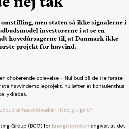
e nej tak
omstilling, men staten så ikke signalerne i
dbudsmodel investorerne i at se en
andt hovedårsagerne til, at Danmark ikke
tørste projekt for havvind.
n chokerende oplevelse – Nul bud på de tre første
rste havvindemølleprojekt, nu løfter et konsulenthus
kke lykkedes.
udbud af havvindmøller: Hvad gik galt?
lting Group (BCG) for
Energistyrelsen
angiver, at det