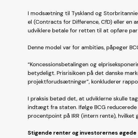
I modsætning til Tyskland og Storbritannie
el (Contracts for Difference, CfD) eller en
udviklere betale for retten til at opføre pa
Denne model var for ambitiøs, påpeger BC
“Koncessionsbetalingen og elpriseksponer
betydeligt. Prisrisikoen på det danske marke
projektforudsætninger”, konkluderer rappor
I praksis betød det, at udviklerne skulle t
indtægt fra staten. Ifølge BCG reducerede d
procentpoint på IRR (intern rente), hvilket
Stigende renter og investorernes øgede