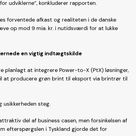
for udviklerne”, konkluderer rapporten​.
s forventede afkast og realiteten i de danske
ræve op mod 9 mia. kr. i nutidsværdi for at lukke
fjernede en vigtig indtægtskilde
e planlagt at integrere Power-to-X (PtX) løsninger,
l at producere grøn brint til eksport via brintrør til
g usikkerheden steg.
attraktiv del af business casen, men forsinkelsen af
m efterspørgslen i Tyskland gjorde det for