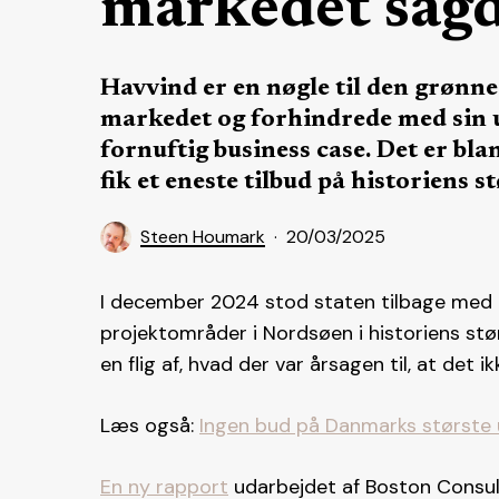
markedet sagd
Havvind er en nøgle til den grønne 
markedet og forhindrede med sin u
fornuftig business case. Det er bl
fik et eneste tilbud på historiens s
Steen Houmark
20/03/2025
I december 2024 stod staten tilbage med e
projektområder i Nordsøen i historiens stø
en flig af, hvad der var årsagen til, at det i
Læs også:
Ingen bud på Danmarks største 
En ny rapport
udarbejdet af Boston Consu