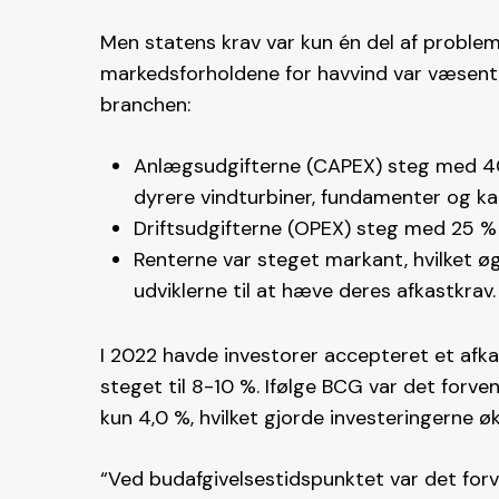
Men statens krav var kun én del af proble
markedsforholdene for havvind var væsentlig
branchen:
Anlægsudgifterne (CAPEX) steg med 40
dyrere vindturbiner, fundamenter og kab
Driftsudgifterne (OPEX) steg med 25 % 
Renterne var steget markant, hvilket 
udviklerne til at hæve deres afkastkrav​.
I 2022 havde investorer accepteret et afk
steget til 8-10 %. Ifølge BCG var det forve
kun 4,0 %, hvilket gjorde investeringerne ø
“Ved budafgivelsestidspunktet var det forv