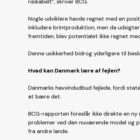
risikabelt”, skriver BCG​.
Nogle udviklere havde regnet med en positi
inkludere brintproduktion, men da udsigter
fremtiden, blev potentialet ikke regnet med 
Denne usikkerhed bidrog yderligere til besl
Hvad kan Danmark lære af fejlen?
Danmarks havvindudbud fejlede, fordi stat
at bære det.
BCG-rapporten foreslår ikke direkte en ny 
problemer ved den nuværende model og peg
fra andre lande.