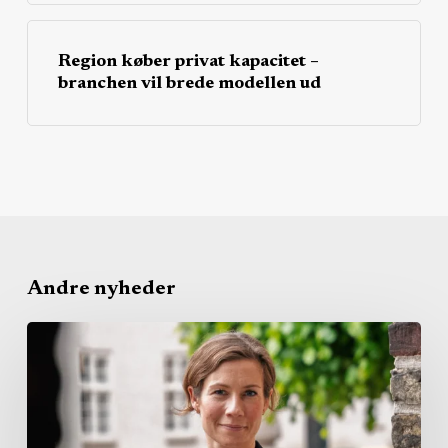
Region køber privat kapacitet –
branchen vil brede modellen ud
Andre nyheder
Dansk
Erhverv
vil
lade