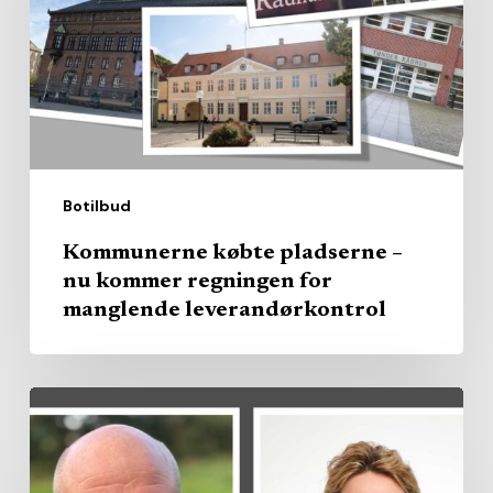
nu
kommer
regningen
for
manglende
leverandørkontrol
Botilbud
Kommunerne købte pladserne –
nu kommer regningen for
manglende leverandørkontrol
Region
køber
privat