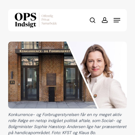
Skip
to
Menu
Close
main
search
account
Menu
content
Konkurrence- og Forbrugerstyrelsen får en ny meget aktiv
rolle ifølge en netop indgået politisk aftale, som Social- og
Boligminister Sophie Hæstorp Andersen lige har præsenteret
på handicapområdet. Foto: KFST og Klaus Bo.