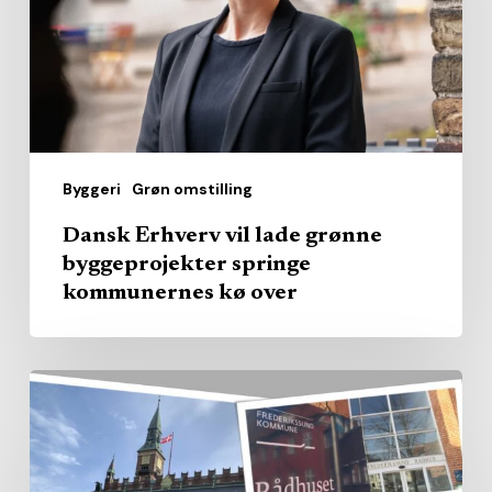
grønne
byggeprojekter
springe
kommunernes
kø
over
Byggeri
Grøn omstilling
Dansk Erhverv vil lade grønne
byggeprojekter springe
kommunernes kø over
Kommunerne
købte
pladserne
–