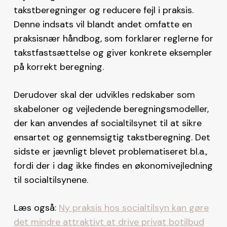
takstberegninger og reducere fejl i praksis.
Denne indsats vil blandt andet omfatte en
praksisnær håndbog, som forklarer reglerne for
takstfastsættelse og giver konkrete eksempler
på korrekt beregning.
Derudover skal der udvikles redskaber som
skabeloner og vejledende beregningsmodeller,
der kan anvendes af socialtilsynet til at sikre
ensartet og gennemsigtig takstberegning. Det
sidste er jævnligt blevet problematiseret bl.a.,
fordi der i dag ikke findes en økonomivejledning
til socialtilsynene.
Læs også:
Ny praksis hos socialtilsyn kan gøre
det mindre attraktivt at drive privat botilbud