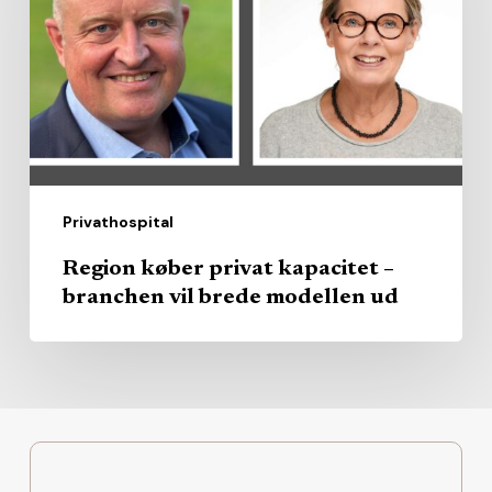
kapacitet
–
branchen
vil
brede
modellen
ud
Privathospital
Region køber privat kapacitet –
branchen vil brede modellen ud