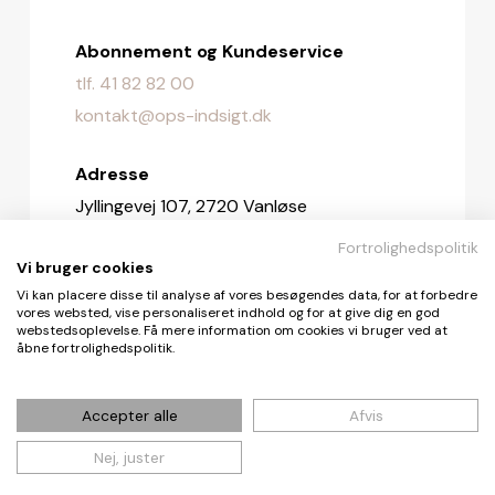
Abonnement og Kundeservice
tlf. 41 82 82 00
kontakt@ops-indsigt.dk
Adresse
Jyllingevej 107, 2720 Vanløse
Fortrolighedspolitik
Redaktionen
Vi bruger cookies
redaktionen@ops-indsigt.dk
Vi kan placere disse til analyse af vores besøgendes data, for at forbedre
vores websted, vise personaliseret indhold og for at give dig en god
webstedsoplevelse. Få mere information om cookies vi bruger ved at
åbne fortrolighedspolitik.
© De Fire Vinde ApS 2026
Accepter alle
Afvis
Nej, juster
Cookie- og privatlivspolitik