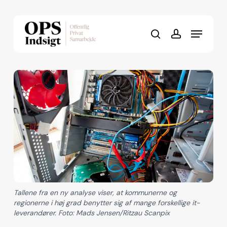
Skip
to
Menu
Close
main
search
account
Menu
content
Tallene fra en ny analyse viser, at kommunerne og
regionerne i høj grad benytter sig af mange forskellige it-
leverandører. Foto: Mads Jensen/Ritzau Scanpix