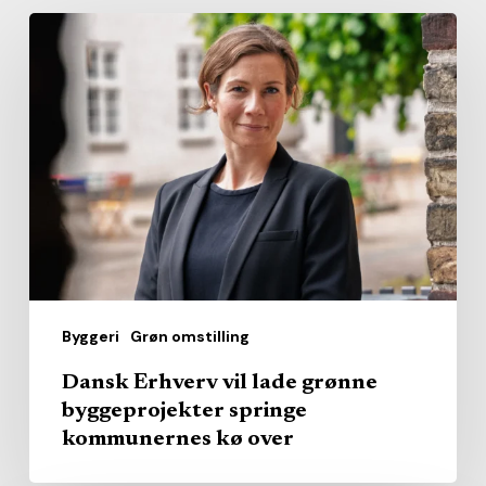
Dansk
Erhverv
vil
lade
grønne
byggeprojekter
springe
kommunernes
kø
over
Byggeri
Grøn omstilling
Dansk Erhverv vil lade grønne
byggeprojekter springe
kommunernes kø over