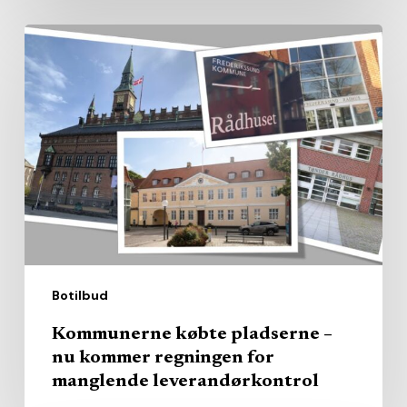
Kommunerne
købte
pladserne
–
nu
kommer
regningen
for
manglende
leverandørkontrol
Botilbud
Kommunerne købte pladserne –
nu kommer regningen for
manglende leverandørkontrol