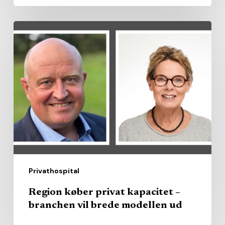
Region
køber
privat
kapacitet
–
branchen
vil
brede
modellen
ud
Privathospital
Region køber privat kapacitet –
branchen vil brede modellen ud