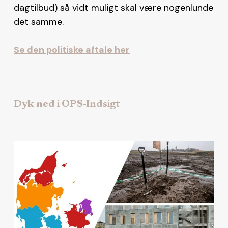
dagtilbud) så vidt muligt skal være nogenlunde
det samme.
Se den politiske aftale her
Dyk ned i OPS-Indsigt