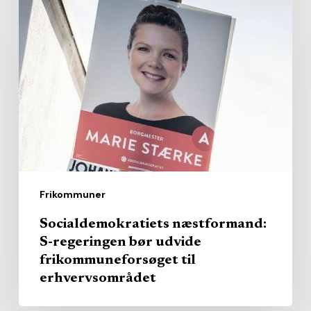
Socialdemokratiets
næstformand:
S-
regeringen
bør
udvide
frikommuneforsøget
til
erhvervsområdet
Frikommuner
Socialdemokratiets næstformand:
S-regeringen bør udvide
frikommuneforsøget til
erhvervsområdet