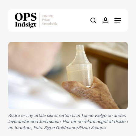
Skip
to
Menu
Close
main
search
account
Menu
content
Ældre er i ny aftale sikret retten til at kunne vælge en anden
leverandør end kommunen. Her får en ældre noget at drikke i
en tudekop., Foto: Signe Goldmann/Ritzau Scanpix