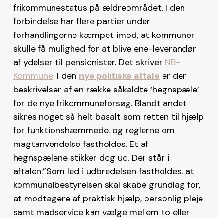
frikommunestatus på ældreområdet. I den
forbindelse har flere partier under
forhandlingerne kæmpet imod, at kommuner
skulle få mulighed for at blive ene-leverandør
af ydelser til pensionister. Det skriver
NB-
Kommune
. I den
nye politiske aftale
er der
beskrivelser af en række såkaldte ‘hegnspæle’
for de nye frikommuneforsøg. Blandt andet
sikres noget så helt basalt som retten til hjælp
for funktionshæmmede, og reglerne om
magtanvendelse fastholdes. Et af
hegnspælene stikker dog ud. Der står i
aftalen:”Som led i udbredelsen fastholdes, at
kommunalbestyrelsen skal skabe grundlag for,
at modtagere af praktisk hjælp, personlig pleje
samt madservice kan vælge mellem to eller