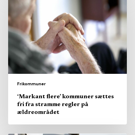
flere’
kommuner
sættes
fri
fra
stramme
regler
på
ældreområdet
Frikommuner
‘Markant flere’ kommuner sættes
fri fra stramme regler på
ældreområdet