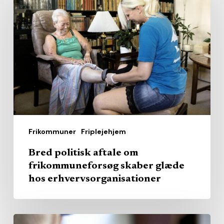
politisk
aftale
om
frikommuneforsøg
skaber
glæde
hos
erhvervsorganisationer
Frikommuner
Friplejehjem
Bred politisk aftale om
frikommuneforsøg skaber glæde
hos erhvervsorganisationer
‘Markant