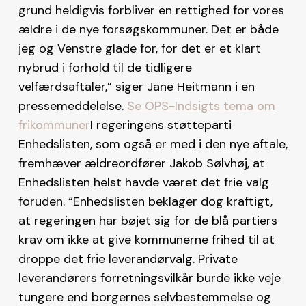
grund heldigvis forbliver en rettighed for vores
ældre i de nye forsøgskommuner. Det er både
jeg og Venstre glade for, for det er et klart
nybrud i forhold til de tidligere
velfærdsaftaler,” siger Jane Heitmann i en
pressemeddelelse.
Se OPS-Indsigts tema om
frikommuner
I regeringens støtteparti
Enhedslisten, som også er med i den nye aftale,
fremhæver ældreordfører Jakob Sølvhøj, at
Enhedslisten helst havde været det frie valg
foruden. “Enhedslisten beklager dog kraftigt,
at regeringen har bøjet sig for de blå partiers
krav om ikke at give kommunerne frihed til at
droppe det frie leverandørvalg. Private
leverandørers forretningsvilkår burde ikke veje
tungere end borgernes selvbestemmelse og