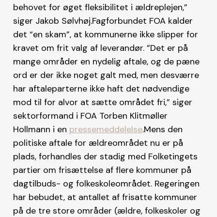
behovet for øget fleksibilitet i ældreplejen,”
siger Jakob Sølvhøj.Fagforbundet FOA kalder
det “en skam”, at kommunerne ikke slipper for
kravet om frit valg af leverandør. ”Det er på
mange områder en nydelig aftale, og de pæne
ord er der ikke noget galt med, men desværre
har aftaleparterne ikke haft det nødvendige
mod til for alvor at sætte området fri,” siger
sektorformand i FOA Torben Klitmøller
Hollmann i en
pressemeddelelse
.Mens den
politiske aftale for ældreområdet nu er på
plads, forhandles der stadig med Folketingets
partier om frisættelse af flere kommuner på
dagtilbuds- og folkeskoleområdet. Regeringen
har bebudet, at antallet af frisatte kommuner
på de tre store områder (ældre, folkeskoler og