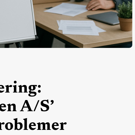
ring:
n A/S’
roblemer