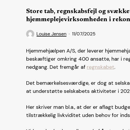
Store tab, regnskabsfejl og svække
hjemmeplejevirksomheden i rekonst
Louise Jensen
11/07/2025
Hjemmehjælpen A/S, der leverer hjemmehjæl
beskæftiger omkring 400 ansatte, har i r
nedgang. Det fremgår af
regnskabet
.
Det bemærkelsesværdige, er dog at selskabe
at understøtte selskabets aktiviteter i 2
Her skriver man bl.a., at der er aflagt bu
tilstrækkelig livkviditet uden behov for inds