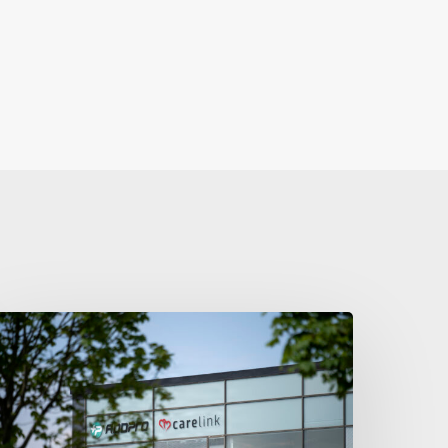
anmarks
tørste
elfærdskoncern
okser
gen