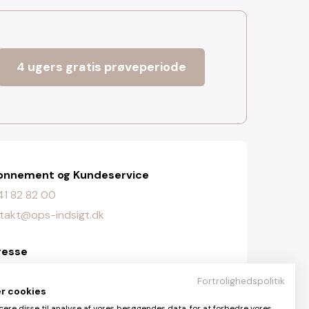
4 ugers gratis prøveperiode
onnement og Kundeservice
. 41 82 82 00
takt@ops-indsigt.dk
resse
lingevej 107, 2720 Vanløse
Fortrolighedspolitik
er cookies
daktionen
cere disse til analyse af vores besøgendes data, for at forbedre vores