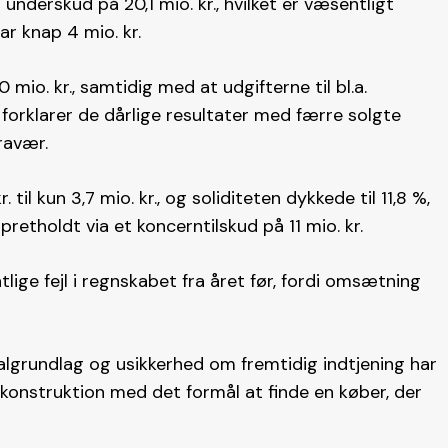
nderskud på 20,1 mio. kr., hvilket er væsentligt
ar knap 4 mio. kr.
0 mio. kr., samtidig med at udgifterne til bl.a.
n forklarer de dårlige resultater med færre solgte
ravær.
 til kun 3,7 mio. kr., og soliditeten dykkede til 11,8 %,
 opretholdt via et koncerntilskud på 11 mio. kr.
ge fejl i regnskabet fra året før, fordi omsætning
algrundlag og usikkerhed om fremtidig indtjening har
i rekonstruktion med det formål at finde en køber, der