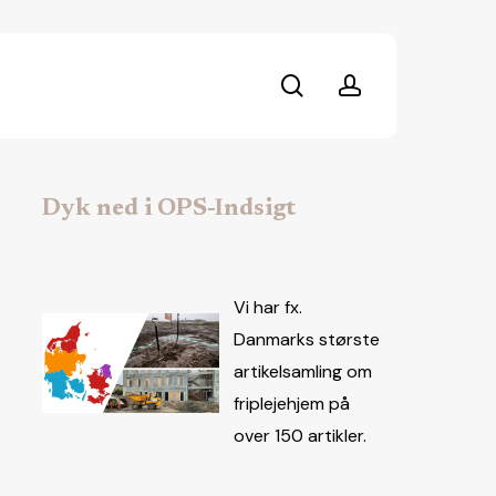
search
account
Dyk ned i OPS-Indsigt
Vi har fx.
Danmarks største
artikelsamling om
friplejehjem på
over 150 artikler.