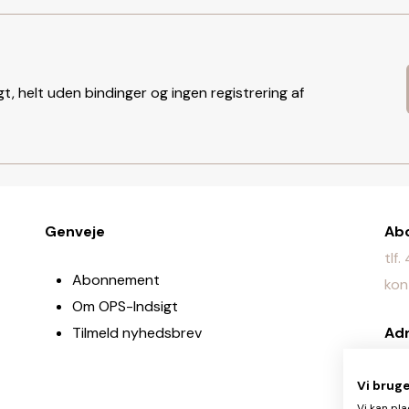
t, helt uden bindinger og ingen registrering af
Genveje
Ab
tlf
Abonnement
kon
Om OPS-Indsigt
Tilmeld nyhedsbrev
Ad
Jyl
Vi brug
Re
Vi kan pla