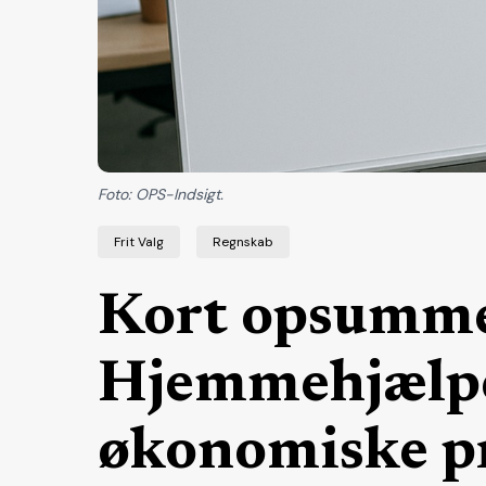
Foto: OPS-Indsigt.
Frit Valg
Regnskab
Kort opsumme
Hjemmehjælpe
økonomiske p