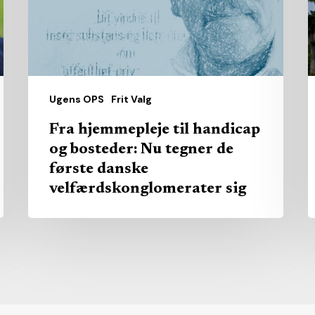
bosteder:
Nu
tegner
de
første
Ugens OPS
Frit Valg
danske
Fra hjemmepleje til handicap
velfærdskonglomerater
og bosteder: Nu tegner de
sig
første danske
velfærdskonglomerater sig