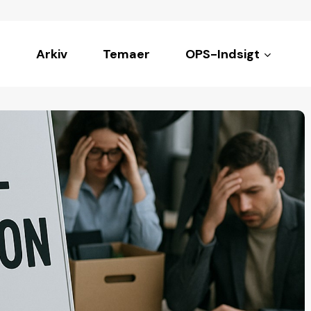
Arkiv
Temaer
OPS-Indsigt
ke