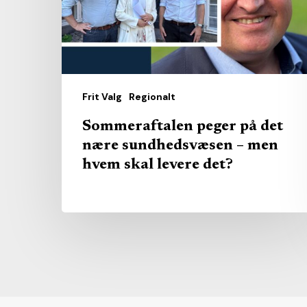
sundhedsvæsen
–
men
hvem
skal
Frit Valg
Regionalt
levere
Sommeraftalen peger på det
det?
nære sundhedsvæsen – men
hvem skal levere det?