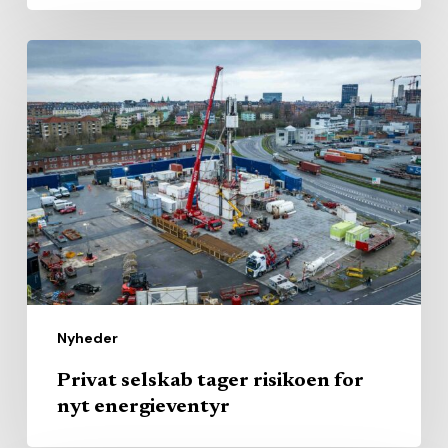
Privat
selskab
tager
risikoen
for
nyt
energieventyr
Nyheder
Privat selskab tager risikoen for
nyt energieventyr