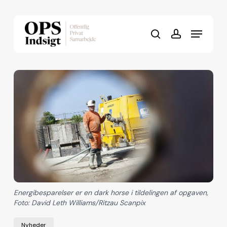
Skip
to
Menu
Close
main
search
account
Menu
content
Energibesparelser er en dark horse i tildelingen af opgaven,
Foto: David Leth Williams/Ritzau Scanpix
Nyheder