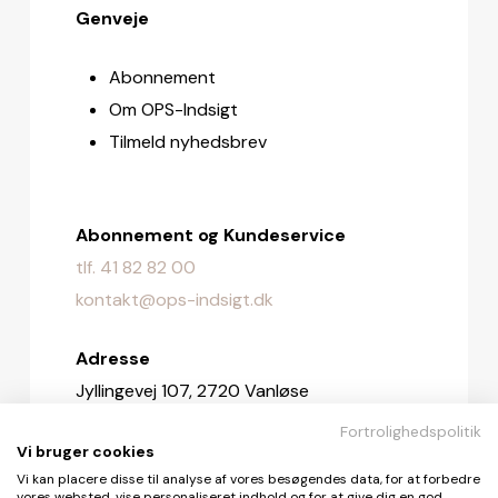
Genveje
Abonnement
Om OPS-Indsigt
Tilmeld nyhedsbrev
Abonnement og Kundeservice
tlf. 41 82 82 00
kontakt@ops-indsigt.dk
Adresse
Jyllingevej 107, 2720 Vanløse
Fortrolighedspolitik
Redaktionen
Vi bruger cookies
redaktionen@ops-indsigt.dk
Vi kan placere disse til analyse af vores besøgendes data, for at forbedre
vores websted, vise personaliseret indhold og for at give dig en god