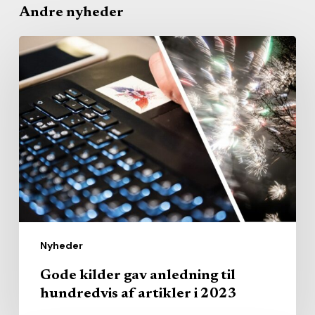
Andre nyheder
Gode
kilder
gav
anledning
til
hundredvis
af
artikler
i
2023
Nyheder
Gode kilder gav anledning til
hundredvis af artikler i 2023