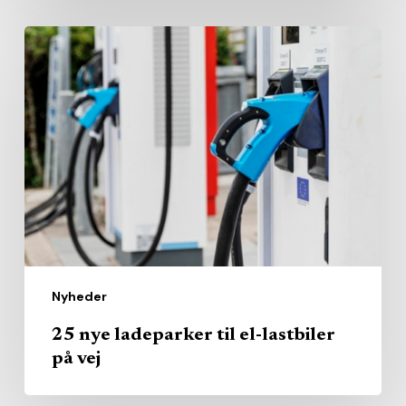
25
nye
ladeparker
til
el-
lastbiler
på
vej
Nyheder
25 nye ladeparker til el-lastbiler
på vej