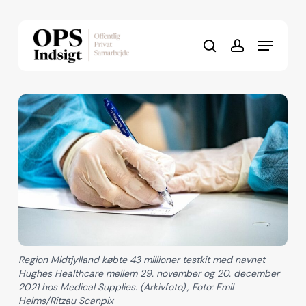
Skip
to
Menu
Close
main
search
account
Menu
content
Region Midtjylland købte 43 millioner testkit med navnet
Hughes Healthcare mellem 29. november og 20. december
2021 hos Medical Supplies. (Arkivfoto)., Foto: Emil
Helms/Ritzau Scanpix