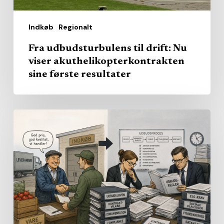
første
resultater
Indkøb
Regionalt
Fra udbudsturbulens til drift: Nu
viser akuthelikopterkontrakten
sine første resultater
Afbureaukratisering?
–
Kommunaldirektører
forventer
flere
regler
–
ikke