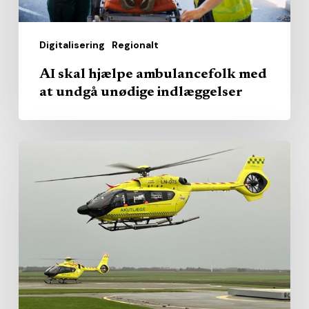
indlæggelser
Digitalisering
Regionalt
AI skal hjælpe ambulancefolk med
at undgå unødige indlæggelser
Fra
udbudsturbulens
til
drift:
Nu
viser
akuthelikopterkontrakten
sine