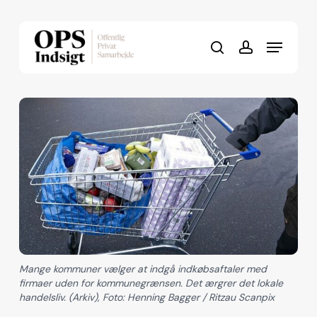
Skip
to
Menu
Close
main
search
account
Menu
content
Mange kommuner vælger at indgå indkøbsaftaler med
firmaer uden for kommunegrænsen. Det ærgrer det lokale
handelsliv. (Arkiv), Foto: Henning Bagger / Ritzau Scanpix