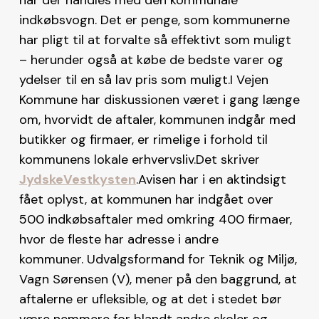
indkøbsvogn. Det er penge, som kommunerne
har pligt til at forvalte så effektivt som muligt
– herunder også at købe de bedste varer og
ydelser til en så lav pris som muligt.I Vejen
Kommune har diskussionen været i gang længe
om, hvorvidt de aftaler, kommunen indgår med
butikker og firmaer, er rimelige i forhold til
kommunens lokale erhvervsliv.Det skriver
JydskeVestkysten
.Avisen har i en aktindsigt
fået oplyst, at kommunen har indgået over
500 indkøbsaftaler med omkring 400 firmaer,
hvor de fleste har adresse i andre
kommuner. Udvalgsformand for Teknik og Miljø,
Vagn Sørensen (V), mener på den baggrund, at
aftalerne er ufleksible, og at det i stedet bør
være nemmere for blandt andre skoler og