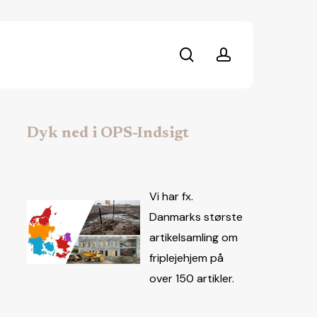
search
account
Dyk ned i OPS-Indsigt
Vi har fx.
Danmarks største
artikelsamling om
friplejehjem på
over 150 artikler.