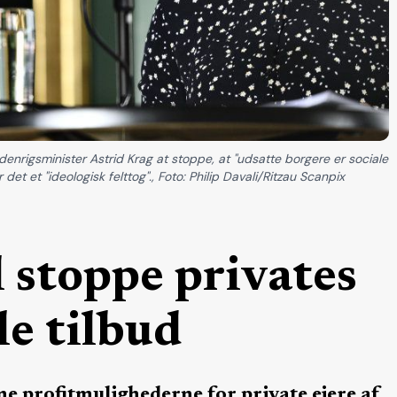
denrigsminister Astrid Krag at stoppe, at "udsatte borgere er sociale
et et "ideologisk felttog"., Foto: Philip Davali/Ritzau Scanpix
 stoppe privates
le tilbud
ne profitmulighederne for private ejere af