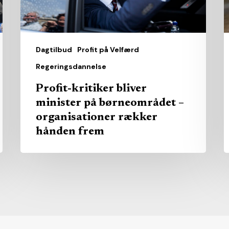
–
u
organisationer
e
rækker
hånden
Dagtilbud
Profit på Velfærd
frem
Regeringsdannelse
Profit-kritiker bliver
minister på børneområdet –
organisationer rækker
hånden frem