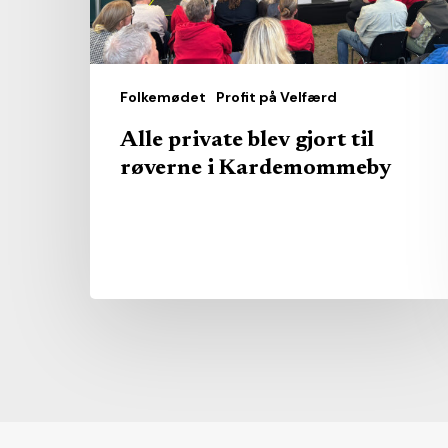
i
Kardemommeby
Folkemødet
Profit på Velfærd
Alle private blev gjort til
røverne i Kardemommeby