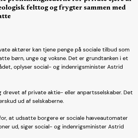
ideologisk felttog og frygter sammen med
atte
ivate aktører kan tjene penge på sociale tilbud som
tte børn, unge og voksne. Det er grundtanken i et
det, oplyser social- og indenrigsminister Astrid
ag drevet af private aktie- eller anpartsselskaber. Det
erskud ud af selskaberne.
 for, at udsatte borgere er sociale hæveautomater
oner ud, siger social- og indenrigsminister Astrid