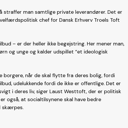
så straffer man samtlige private leverandører. Det er
velfærdspolitisk chef for Dansk Erhverv Troels Toft
lbud – er der heller ikke begejstring. Her mener man,
ørn og unge og kalder udspillet “et ideologisk
orgere, når de skal flytte fra deres bolig, fordi
ilbud, udelukkende fordi de ikke er offentlige. Det er
gt i deres liv, siger Laust Westtoft, der er politisk
t er også, at socialtilsynene skal have bedre
al skærpes.