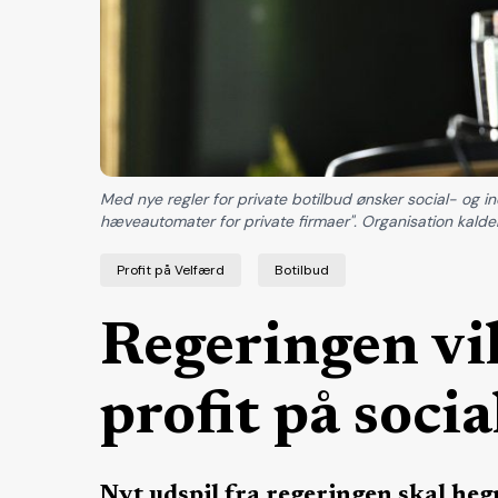
Med nye regler for private botilbud ønsker social- og in
hæveautomater for private firmaer". Organisation kalder d
Profit på Velfærd
Botilbud
Regeringen vil
profit på socia
Nyt udspil fra regeringen skal heg