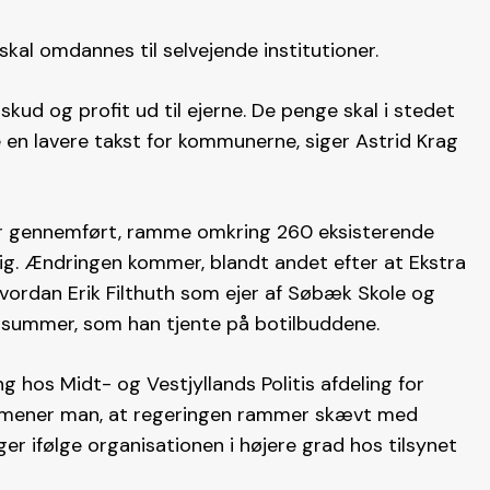
skal omdannes til selvejende institutioner.
kud og profit ud til ejerne. De penge skal i stedet
e en lavere takst for kommunerne, siger Astrid Krag
liver gennemført, ramme omkring 260 eksisterende
sig. Ændringen kommer, blandt andet efter at Ekstra
 hvordan Erik Filthuth som ejer af Søbæk Skole og
 summer, som han tjente på botilbuddene.
g hos Midt- og Vestjyllands Politis afdeling for
v mener man, at regeringen rammer skævt med
ger ifølge organisationen i højere grad hos tilsynet