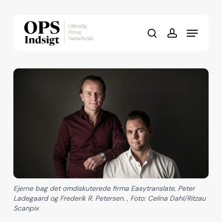
Skip
to
Menu
Close
main
search
account
Menu
content
Ejerne bag det omdiskuterede firma Easytranslate, Peter
Ladegaard og Frederik R. Petersen. , Foto: Celina Dahl/Ritzau
Scanpix