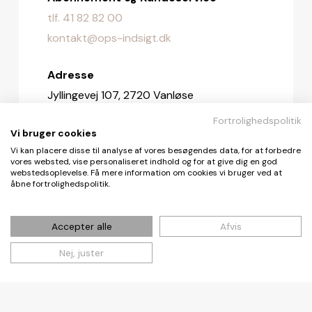
tlf. 41 82 82 00
kontakt@ops-indsigt.dk
Adresse
Jyllingevej 107, 2720 Vanløse
Fortrolighedspolitik
Redaktionen
Vi bruger cookies
redaktionen@ops-indsigt.dk
Vi kan placere disse til analyse af vores besøgendes data, for at forbedre
vores websted, vise personaliseret indhold og for at give dig en god
webstedsoplevelse. Få mere information om cookies vi bruger ved at
åbne fortrolighedspolitik.
© De Fire Vinde ApS 2026
Accepter alle
Afvis
Nej, juster
Cookie- og privatlivspolitik