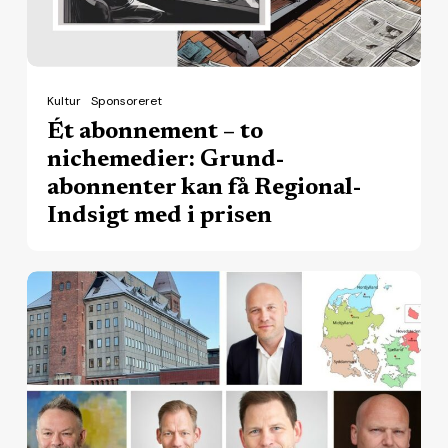
Grund-
abonnenter
kan
få
Kultur
Sponsoreret
Regional-
Ét abonnement – to
Indsigt
nichemedier: Grund-
med
abonnenter kan få Regional-
i
Indsigt med i prisen
prisen
Prøv
Regional-
Indsigt
i
fire
uger