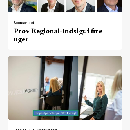
Sponsoreret
Prøv Regional-Indsigt i fire
uger
Embedsmandens
rolle:
I
krydsfeltet
mellem
professionel
tjeneste
og
økonomisk
Ledelse
HR
Sponsoreret