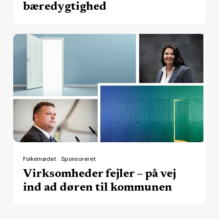
bæredygtighed
Virksomheder
fejler
–
på
vej
ind
ad
døren
til
Folkemødet
Sponsoreret
kommunen
Virksomheder fejler – på vej
ind ad døren til kommunen