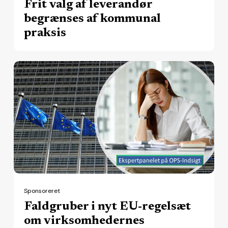
Frit valg af leverandør
begrænses af kommunal
praksis
Faldgruber
i
nyt
EU-
regelsæt
om
virksomhedernes
bæredygtighed
Sponsoreret
Faldgruber i nyt EU-regelsæt
om virksomhedernes