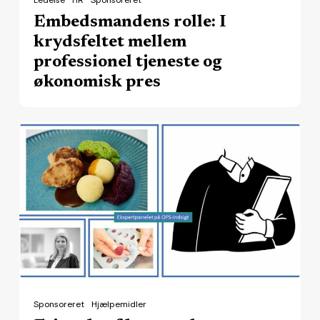
pres
Embedsmandens rolle: I
krydsfeltet mellem
professionel tjeneste og
økonomisk pres
Frit
valg
af
leverandør
begrænses
af
kommunal
praksis
Sponsoreret
Hjælpemidler