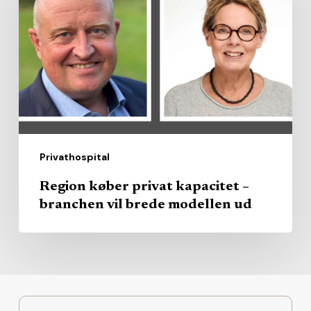
kapacitet
–
branchen
vil
brede
modellen
ud
Privathospital
Region køber privat kapacitet –
branchen vil brede modellen ud