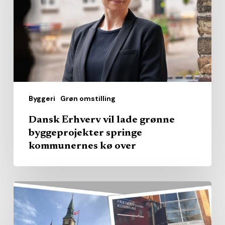
grønne
byggeprojekter
springe
kommunernes
kø
over
Byggeri
Grøn omstilling
Dansk Erhverv vil lade grønne
byggeprojekter springe
kommunernes kø over
Kommunerne
købte
pladserne