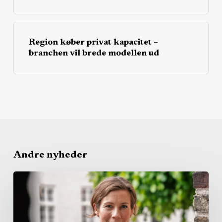
Region køber privat kapacitet –
branchen vil brede modellen ud
Andre nyheder
Dansk
Erhverv
vil
lade