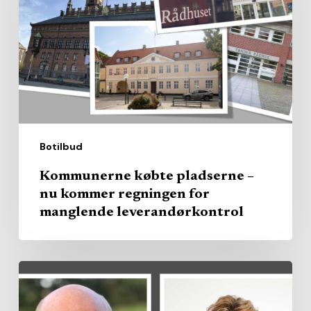
–
nu
kommer
regningen
for
manglende
leverandørkontrol
Botilbud
Kommunerne købte pladserne –
nu kommer regningen for
manglende leverandørkontrol
Region
køber
privat