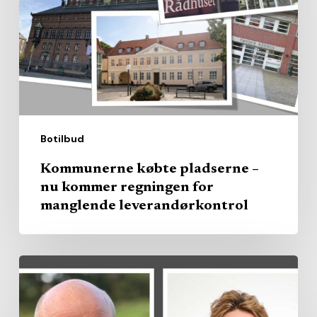
nu
kommer
regningen
for
manglende
leverandørkontrol
Botilbud
Kommunerne købte pladserne –
nu kommer regningen for
manglende leverandørkontrol
Region
køber
privat