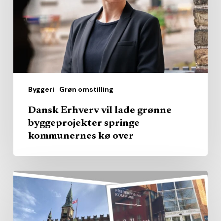
grønne
byggeprojekter
springe
kommunernes
kø
over
Byggeri
Grøn omstilling
Dansk Erhverv vil lade grønne
byggeprojekter springe
kommunernes kø over
Kommunerne
købte
pladserne
–