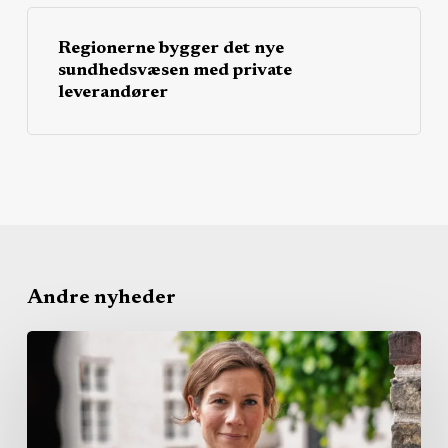
Regionerne bygger det nye
sundhedsvæsen med private
leverandører
Andre nyheder
Dansk
Erhverv
vil
lade