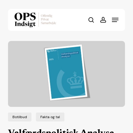
Skip
to
Menu
Close
main
search
account
Menu
content
Botilbud
Fakta og tal