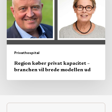
kapacitet
–
branchen
vil
brede
modellen
ud
Privathospital
Region køber privat kapacitet –
branchen vil brede modellen ud