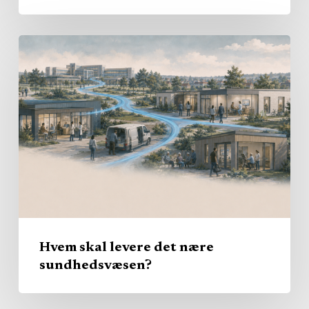
Hvem
skal
levere
det
nære
sundhedsvæsen?
Hvem skal levere det nære
sundhedsvæsen?