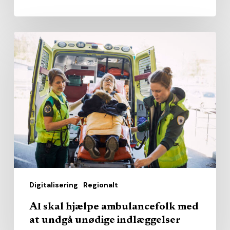
AI
skal
hjælpe
ambulancefolk
med
at
undgå
unødige
indlæggelser
Digitalisering
Regionalt
AI skal hjælpe ambulancefolk med
at undgå unødige indlæggelser