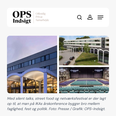
Skip
to
Menu
Close
main
search
account
Menu
content
Med silent talks, street food og netværksfestival er der lagt
op til, at man på IKAs årskonference bygger bro mellem
faglighed, fest og politik. Foto: Presse / Grafik: OPS-Indsigt.