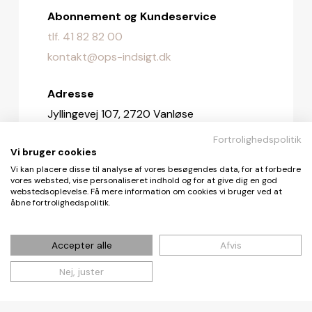
Abonnement og Kundeservice
tlf. 41 82 82 00
kontakt@ops-indsigt.dk
Adresse
Jyllingevej 107, 2720 Vanløse
Fortrolighedspolitik
Redaktionen
Vi bruger cookies
redaktionen@ops-indsigt.dk
Vi kan placere disse til analyse af vores besøgendes data, for at forbedre
vores websted, vise personaliseret indhold og for at give dig en god
webstedsoplevelse. Få mere information om cookies vi bruger ved at
åbne fortrolighedspolitik.
© De Fire Vinde ApS 2026
Accepter alle
Afvis
Nej, juster
Cookie- og privatlivspolitik