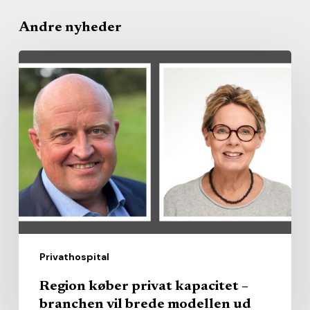
Andre nyheder
Region
køber
privat
kapacitet
–
branchen
vil
brede
modellen
ud
Privathospital
Region køber privat kapacitet –
branchen vil brede modellen ud