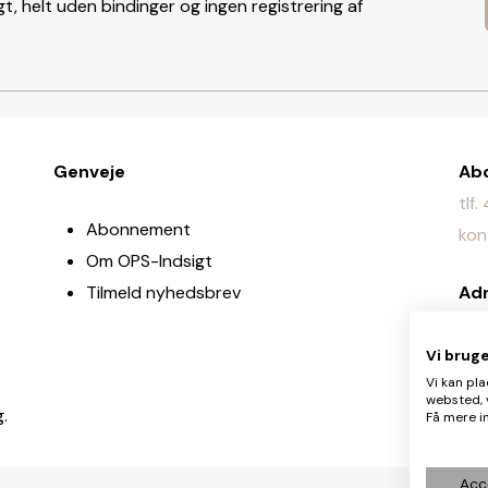
t, helt uden bindinger og ingen registrering af
Genveje
Ab
tlf
Abonnement
kon
Om OPS-Indsigt
Tilmeld nyhedsbrev
Ad
Jyl
Vi brug
Re
Vi kan pla
websted, 
red
g.
Få mere in
Acc