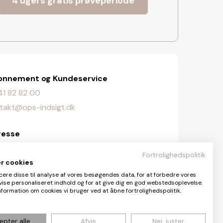
4 ugers gratis prøveperiode
onnement og Kundeservice
. 41 82 82 00
takt@ops-indsigt.dk
resse
lingevej 107, 2720 Vanløse
Fortrolighedspolitik
er cookies
daktionen
cere disse til analyse af vores besøgendes data, for at forbedre vores
vise personaliseret indhold og for at give dig en god webstedsoplevelse.
aktionen@ops-indsigt.dk
formation om cookies vi bruger ved at åbne fortrolighedspolitik.
epter alle
Afvis
Nej, juster
Share