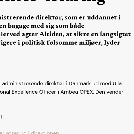
nistrerende direktør, som er uddannet i
en bagage med sig som både
erved agter Altiden, at sikre en langsigtet
gere i politisk følsomme miljøer, lyder
n administrerende direktør i Danmark ud med Ulla
ional Excellence Officer i Ambea OPEX. Den vender
t.
r atter ud i direktionen