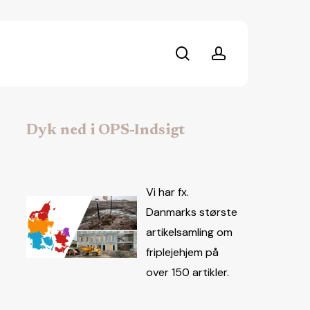
search
account
Dyk ned i OPS-Indsigt
Vi har fx.
Danmarks største
artikelsamling om
friplejehjem på
over 150 artikler.