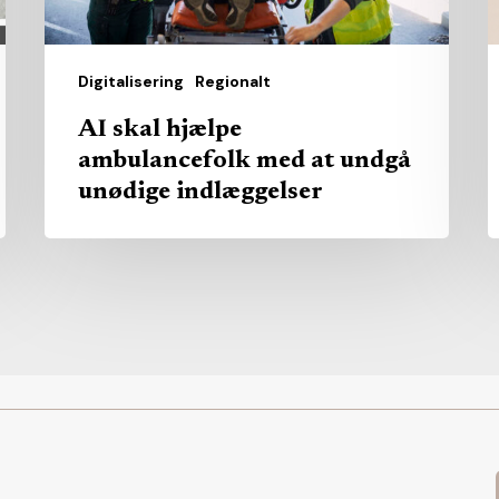
unødige
indlæggelser
Digitalisering
Regionalt
AI skal hjælpe
ambulancefolk med at undgå
unødige indlæggelser