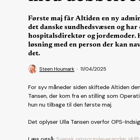
Første maj får Altiden en ny admi
det danske sundhedsvæsen og har 
hospitalsdirektør og jordemoder. H
løsning med en person der kan navi
det.
Steen Houmark
11/04/2025
For syv måneder siden skiftede Altiden de
Tansen, der kom fra en stilling som Operat
hun nu tilbage til den første maj.
Det oplyser Ulla Tansen overfor OPS-Indsig
Læs også:
Svensk omsorgsleverandør skifte