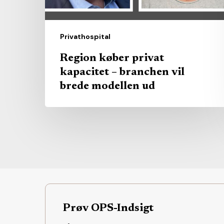
brede
modellen
ud
Privathospital
Region køber privat
kapacitet – branchen vil
brede modellen ud
Prøv OPS-Indsigt