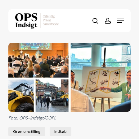
Skip
to
Menu
Close
main
search
account
Menu
content
Foto: OPS-Indsigt/COPI.
Grøn omstilling
Indkøb