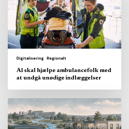
ambulancefolk
med
at
undgå
unødige
indlæggelser
Digitalisering
Regionalt
AI skal hjælpe ambulancefolk med
at undgå unødige indlæggelser
Hvem
skal
levere
det