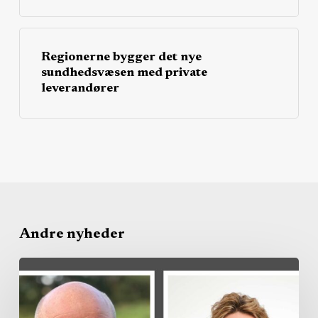
Regionerne bygger det nye
sundhedsvæsen med private
leverandører
Andre nyheder
Region
køber
privat