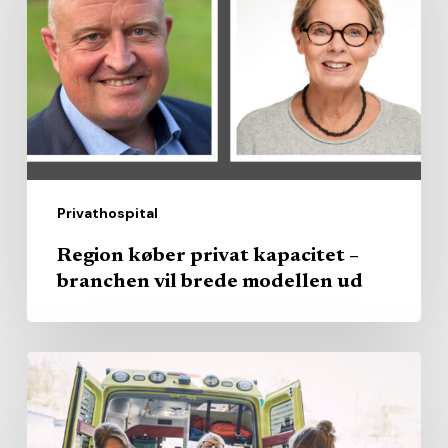
kapacitet
–
branchen
vil
brede
modellen
ud
Privathospital
Region køber privat kapacitet –
branchen vil brede modellen ud
AI
skal
hjælpe