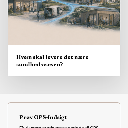
nære
sundhedsvæsen?
Hvem skal levere det nære
sundhedsvæsen?
Prøv OPS-Indsigt
Få 4 ugers gratis prøveperiode til OPS-