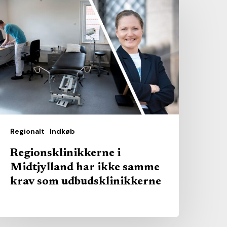
idtjylland
ar
kke
amme
rav
om
dbudsklinikkerne
Regionalt
Indkøb
Regionsklinikkerne i
Midtjylland har ikke samme
krav som udbudsklinikkerne