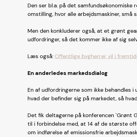
Den ser bl.a. på det samfundsøkonomiske re
omstilling, hvor alle arbejdsmaskiner, små s
Men den konkluderer også, at et grønt gear
udfordringer, så det kommer ikke af sig selv
Læs også:
Offentlige bygherrer vil i fremt
En anderledes markedsdialog
En af udfordringerne som ikke behandles i 
hvad der befinder sig på markedet, så hvad 
Det fik deltagerne på konferencen `Grønt Ge
til i forbindelse med, at 14 af de største 
om indførelse af emissionsfrie arbejdsmaski