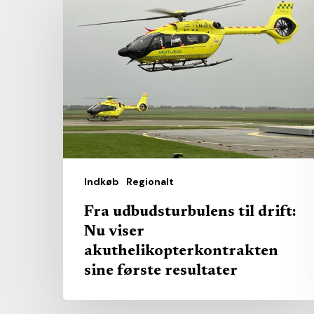
udbudsturbulens
til
drift:
Nu
viser
akuthelikopterkontrakten
sine
første
resultater
Indkøb
Regionalt
Fra udbudsturbulens til drift:
Nu viser
akuthelikopterkontrakten
sine første resultater