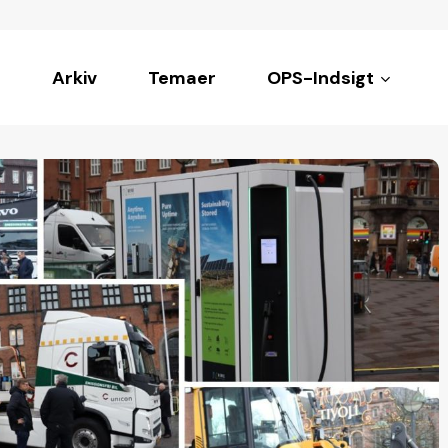
Arkiv
Temaer
OPS-Indsigt
ke