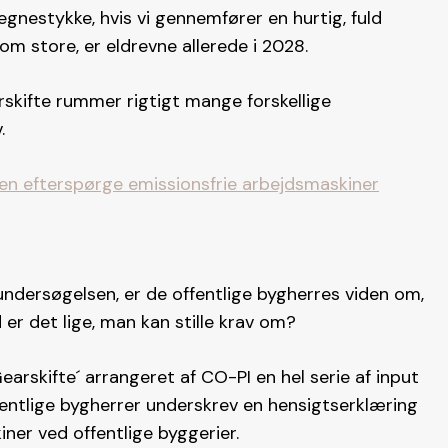
gnestykke, hvis vi gennemfører en hurtig, fuld
om store, er eldrevne allerede i 2028.
skifte rummer rigtigt mange forskellige
.
iden efterspørge emissionsfrie arbejdsmaskiner
undersøgelsen, er de offentlige bygherres viden om,
er det lige, man kan stille krav om?
arskifte´ arrangeret af CO-PI en hel serie af input
offentlige bygherrer underskrev en hensigtserklæring
ner ved offentlige byggerier.