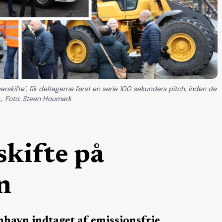
rskifte´, fik deltagerne først en serie 100 sekunders pitch, inden de
, Foto: Steen Houmark
kifte på
n
havn indtaget af emissionsfrie