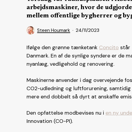
arbejdsmaskiner, hvor de udgjorde
mellem offentlige bygherrer og by
Steen Houmark
24/11/2023
Ifølge den grønne tænketank
Concito
står 
Danmark. En af de synlige syndere er de m
nyanlæg, vedligehold og renovering.
Maskinerne anvender i dag overvejende fossil
CO2-udledning og luftforurening, samtidig 
mere end dobbelt så dyrt at anskaffe emiss
Den opfattelse modbevises nu i
en ny unde
Innovation (CO-PI).