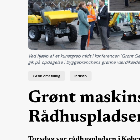
Ved hjælp af et kunstgreb midt i konferencen `Grønt Gea
gik på opdagelse i byggebranchens grønne værdikæde.
Grøn omstilling
Indkøb
Grønt maskins
Rådhuspladse
Torsdag var rådhuspladsen i Køben