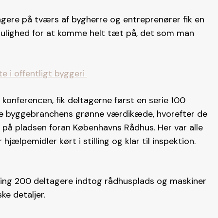
gere på tværs af bygherre og entreprenører fik en
mulighed for at komme helt tæt på, det som man
e i offentligt byggeri
 konferencen, fik deltagerne først en serie 100
ele byggebranchens grønne værdikæde, hvorefter de
er på pladsen foran Københavns Rådhus. Her var alle
ælpemidler kørt i stilling og klar til inspektion.
mkring 200 deltagere indtog rådhusplads og maskiner
ke detaljer.