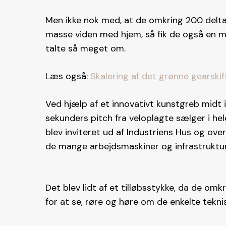
Men ikke nok med, at de omkring 200 delta
masse viden med hjem, så fik de også en 
talte så meget om.
Læs også:
Skalering af det grønne gearskift
Ved hjælp af et innovativt kunstgreb midt i
sekunders pitch fra veloplagte sælger i h
blev inviteret ud af Industriens Hus og ov
de mange arbejdsmaskiner og infrastruktur hj
Det blev lidt af et tilløbsstykke, da de o
for at se, røre og høre om de enkelte teknis