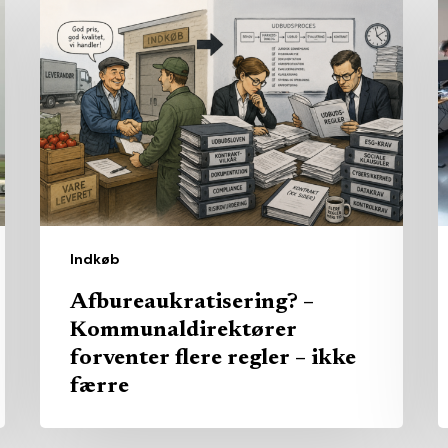
–
i
Kommunaldirektører
M
forventer
h
flere
i
regler
s
–
k
ikke
s
færre
u
Indkøb
Afbureaukratisering? –
Kommunaldirektører
forventer flere regler – ikke
færre