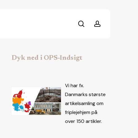
search
account
Dyk ned i OPS-Indsigt
Vi har fx.
Danmarks største
artikelsamling om
friplejehjem på
over 150 artikler.