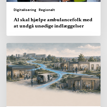
Digitalisering
Regionalt
AI skal hjælpe ambulancefolk med
at undgå unødige indlæggelser
Hvem
skal
levere
det
nære
sundhedsvæsen?