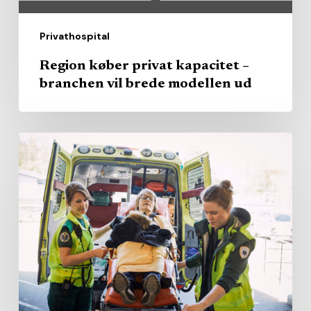
ud
Privathospital
Region køber privat kapacitet –
branchen vil brede modellen ud
AI
skal
hjælpe
ambulancefolk
med
at
undgå
unødige
indlæggelser