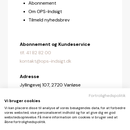
Abonnement
Om OPS-Indsigt
Tilmeld nyhedsbrev
Abonnement og Kundeservice
tlf. 41 82 82 00
kontakt@ops-indsigt.dk
Adresse
Jyllingevej 107, 2720 Vanløse
Fortrolighedspolitik
Redaktionen
Vi bruger cookies
redaktionen@ops-indsigt.dk
Vi kan placere disse til analyse af vores besøgendes data, for at forbedre
vores websted, vise personaliseret indhold og for at give dig en god
webstedsoplevelse. Få mere information om cookies vi bruger ved at
åbne fortrolighedspolitik.