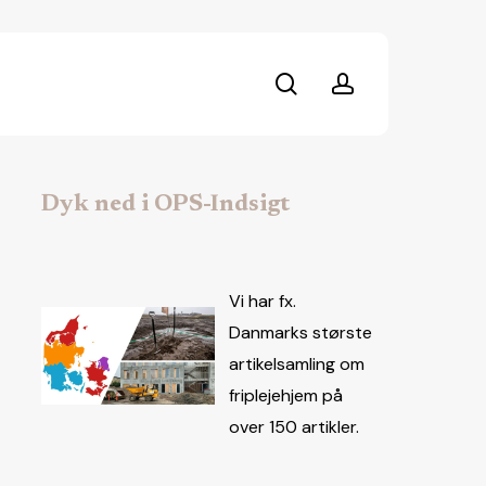
search
account
Dyk ned i OPS-Indsigt
Vi har fx.
Danmarks største
artikelsamling om
friplejehjem på
over 150 artikler.