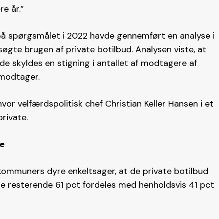
e år.”
e på spørgsmålet i 2022 havde gennemført en analyse i
te brugen af private botilbud. Analysen viste, at
åde skyldes en stigning i antallet af modtagere af
 modtager.
hvor velfærdspolitisk chef Christian Keller Hansen i et
rivate.
ne
kommuners dyre enkeltsager, at de private botilbud
De resterende 61 pct fordeles med henholdsvis 41 pct