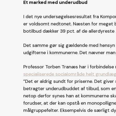
Et marked med underudbud
I det nye undersøgelsesresultat fra Komp
er voldsomt nedtonet. Næsten for meget båd
botilbud dækker 39 pct. af de allerdyreste 
Det samme gør sig gældende med hensyn til
udgifterne i kommunerne. Det nævner man
Professor Torben Tranæs har i forbindelse
specialiserede socialområde helt grundlæg
”Det er aldrig sundt for priserne. Det giv
betragter underudbuddet af tilbud, som en
netop derfor synes han at kommunerne skal 
forudser, at der kan opstå en monopollignen
målgruppefelter. Eksempelvis de særligt dy