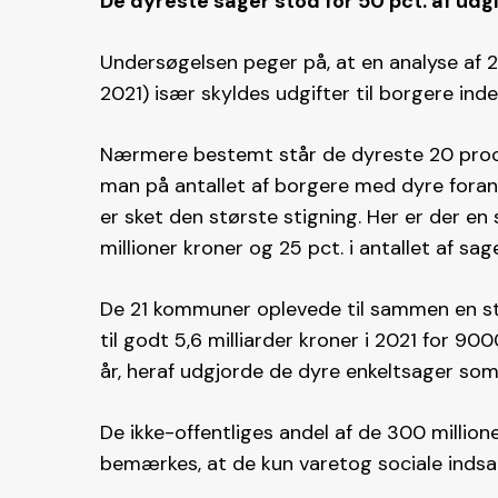
De dyreste sager stod for 50 pct. af udg
Undersøgelsen peger på, at en analyse af 
2021) især skyldes udgifter til borgere ind
Nærmere bestemt står de dyreste 20 procen
man på antallet af borgere med dyre forans
er sket den største stigning. Her er der en 
millioner kroner og 25 pct. i antallet af sage
De 21 kommuner oplevede til sammen en stig
til godt 5,6 milliarder kroner i 2021 for 90
år, heraf udgjorde de dyre enkeltsager som 
De ikke-offentliges andel af de 300 million
bemærkes, at de kun varetog sociale indsat