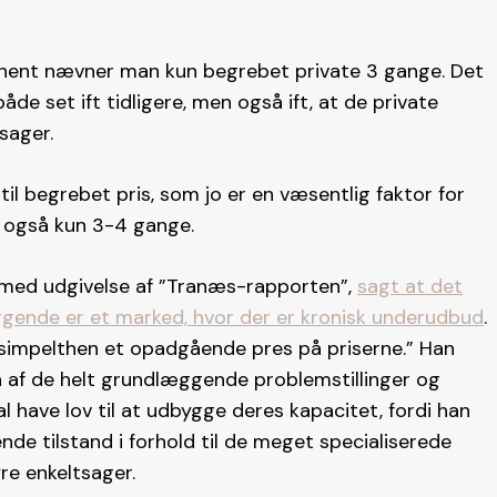
onent nævner man kun begrebet private 3 gange. Det
e set ift tidligere, men også ift, at de private
sager.
 begrebet pris, som jo er en væsentlig faktor for
 også kun 3-4 gange.
 med udgivelse af ”Tranæs-rapporten”,
sagt at det
gende er et marked, hvor der er kronisk underudbud
.
er simpelthen et opadgående pres på priserne.” Han
 af de helt grundlæggende problemstillinger og
have lov til at udbygge deres kapacitet, fordi han
de tilstand i forhold til de meget specialiserede
re enkeltsager.