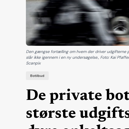
Den gængse fortælling om hvem der driver udgifterne p
slår ikke igennem i en ny undersøgelse., Foto: Kai Pfa
Scanpix
Botilbud
De private bot
største udgift