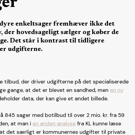
ger
t dyre enkeltsager fremhæver ikke det
, der hovedsageligt sælger og køber de
e. Det står i kontrast til tidligere
er udgifterne.
e tilbud, der driver udgifterne på det specialiserede
ge gange, at det er blevet en sandhed, men
en ny
holder data, der kan give et andet billede.
å 845 sager med botilbud til over 2 mio. kr. fra 59
den, at man i
en anden analyse
fra KL kunne læse
t det særligt er kommunernes udgifter til private