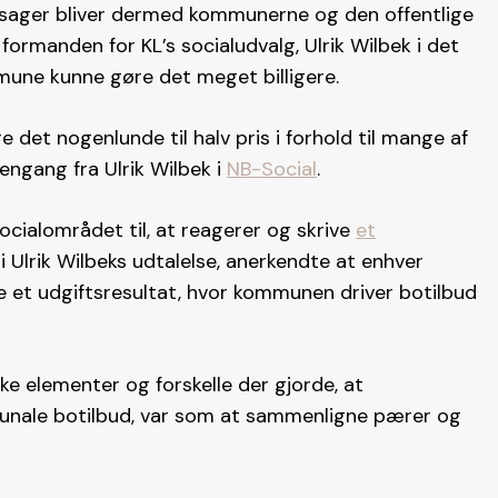
ltsager bliver dermed kommunerne og den offentlige
at formanden for KL’s socialudvalg, Ulrik Wilbek i det
mune kunne gøre det meget billigere.
øre det nogenlunde til halv pris i forhold til mange af
dengang fra Ulrik Wilbek i
NB-Social
.
ocialområdet til, at reagerer og skrive
et
 Ulrik Wilbeks udtalelse, anerkendte at enhver
 et udgiftsresultat, hvor kommunen driver botilbud
elementer og forskelle der gjorde, at
nale botilbud, var som at sammenligne pærer og