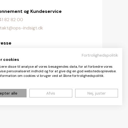
onnement og Kundeservice
. 41 82 82 00
takt@ops-indsigt.dk
resse
lingevej 107, 2720 Vanløse
Fortrolighedspolitik
er cookies
daktionen
cere disse til analyse af vores besøgendes data, for at forbedre vores
vise personaliseret indhold og for at give dig en god webstedsoplevelse.
aktionen@ops-indsigt.dk
formation om cookies vi bruger ved at åbne fortrolighedspolitik.
epter alle
Afvis
Nej, juster
Share
Cookie- og privatlivspolitik