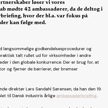
rtnerskaber løser vi vores
ab mødte 42 ambassadører, da de deltog i
riefing, hvor der bl.a. var fokus på
 der kan følge med.
ed langsommelige godkendelsesprocedurer og
raktisk talt rullet ud for virksomheder i andre
der i den globale konkurrence. Der er brug for, at
r og fjerner de barrierer, der bremser
nde direktør Lars Sandahl Sørensen, da han den 19.
et til Dansk Industris årlige
ambassadørbriefing
.