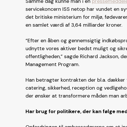
Samme dag kunne man i en
pressemeddele
servicekoncern ISS netop har vundet en syv
det britiske ministerium for miljø, fødevar
en samlet værdi af 3,64 milliarder kroner.
“Efter en åben og gennemsigtig indkøbsproc
udnytte vores aktiver bedst muligt og sikre
offentligheden,” sagde Richard Jackson, der 
Management Program.
Han betragter kontrakten der bl.a. dækker t
catering, sikkerhed, reception og vedligeho
der ønsker at transformere måden man arbej
Har brug for politikere, der kan følge me