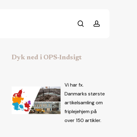
search
account
Dyk ned i OPS-Indsigt
Vi har fx.
Danmarks største
artikelsamling om
friplejehjem på
over 150 artikler.