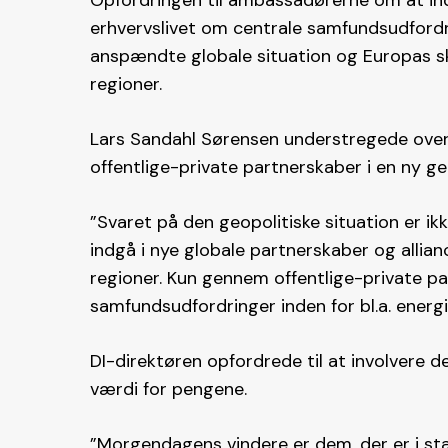
Opfordringen til ambassadørerne om at in
erhvervslivet om centrale samfundsudfordr
anspændte globale situation og Europas sk
regioner.
Lars Sandahl Sørensen understregede ove
offentlige-private partnerskaber i en ny ge
”Svaret på den geopolitiske situation er ik
indgå i nye globale partnerskaber og allia
regioner. Kun gennem offentlige-private pa
samfundsudfordringer inden for bl.a. energi
DI-direktøren opfordrede til at involvere d
værdi for pengene.
”Morgendagens vindere er dem, der er i stan