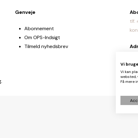
Genveje
Ab
tlf
Abonnement
kon
Om OPS-Indsigt
Tilmeld nyhedsbrev
Ad
Jyl
Vi brug
Re
Vi kan pla
websted, 
red
g.
Få mere in
Acc