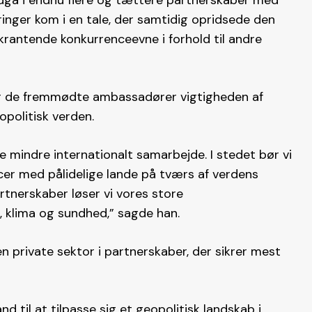
dgå i endnu flere og tættere partnerskaber med
inger kom i en tale, der samtidig opridsede den
rantende konkurrenceevne i forhold til andre
r de fremmødte ambassadører vigtigheden af
opolitisk verden.
ke mindre internationalt samarbejde. I stedet bør vi
ncer med pålidelige lande på tværs af verdens
rtnerskaber løser vi vores store
, klima og sundhed,” sagde han.
en private sektor i partnerskaber, der sikrer mest
d til at tilpasse sig et geopolitisk landskab i