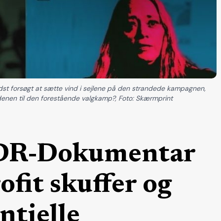
dst forsøgt at sætte vind i sejlene på den strandede kampagnen,
denen til den forestående valgkamp?, Foto: Skærmprint
DR-Dokumentar
fit skuffer og
ntielle