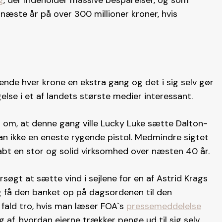
g
, der indeholder massive besparelser, og som
æste år på over 300 millioner kroner, hvis
ende hver krone en ekstra gang og det i sig selv gør
se i et af landets største medier interessant.
 om, at denne gang ville Lucky Luke sætte Dalton-
 ikke en eneste rygende pistol. Medmindre sigtet
abt en stor og solid virksomhed over næsten 40 år.
rsøgt at sætte vind i sejlene for en af Astrid Krags
og få den banket op på dagsordenen til den
fald tro, hvis man læser FOA`s
pressemeddelelse
 af, hvordan ejerne trækker penge ud til sig selv.