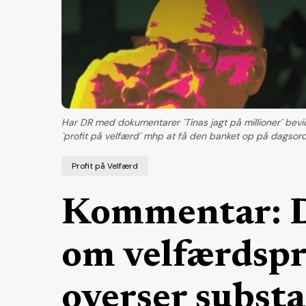
Har DR med dokumentarer `Tinas jagt på millioner´ bevi
`profit på velfærd´ mhp at få den banket op på dagsor
Profit på Velfærd
Kommentar: 
om velfærdspro
overser substa