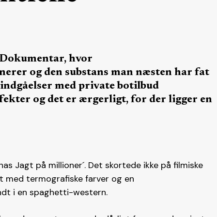
R-Dokumentar, hvor
erer og den substans man næsten har fat
ndgåelser med private botilbud
ffekter og det er ærgerligt, for der ligger en
nas Jagt på millioner´. Det skortede ikke på filmiske
et med termografiske farver og en
t i en spaghetti-western.