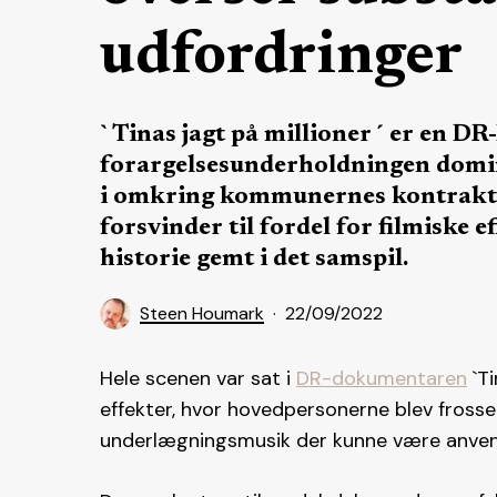
udfordringer
`Tinas jagt på millioner´ er en D
forargelsesunderholdningen domin
i omkring kommunernes kontrakti
forsvinder til fordel for filmiske e
historie gemt i det samspil.
Steen Houmark
22/09/2022
Hele scenen var sat i
DR-dokumentaren
`Ti
effekter, hvor hovedpersonerne blev fross
underlægningsmusik der kunne være anvend