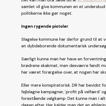
Det kan man bl.a. læse ud af
et budgetforli
samlet vil give kommunen en et underskud n
politikerne ikke gør noget.
Ingen rygende pistoler
Slagelse kommune har derfor grund til at v
en dybdeborende dokumentarisk undersøgel
Særligt kunne man her have en forventning
brødrene skakmat, men desværre fandt man
har været forargelse over, at nogen har sk
Eller mere konspiratorisk. DR har bevidst fo
fejlslagne kampagner, `profit på velfærd´ 
forestående valgkamp. Det kunne man i alt 
dagen efter. Her kalder man det en afsløring