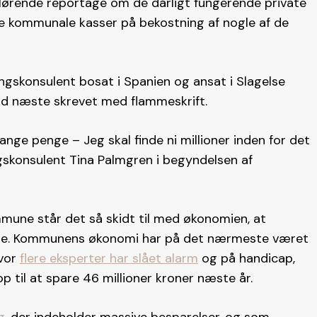
slørende reportage om de dårligt fungerende private
de kommunale kasser på bekostning af nogle af de
gskonsulent bosat i Spanien og ansat i Slagelse
d næste skrevet med flammeskrift.
ange penge – Jeg skal finde ni millioner inden for det
gskonsulent Tina Palmgren i begyndelsen af
ommune står det så skidt til med økonomien, at
de. Kommunens økonomi har på det nærmeste været
hvor
flere eksperter har slået alarm
og på handicap,
 til at spare 46 millioner kroner næste år.