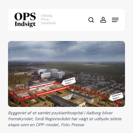
Skip
to
Menu
Close
main
search
account
Menu
content
Byggeriet af et samlet psykiatrihospital i Aalborg bliver
fremskyndet, fordi Regionsrådet har valgt at udbyde sidste
etape som en OPP-model., Foto: Presse