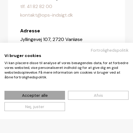
tlf. 41 82 82 00
kontakt@ops-indsigt.dk
Adresse
Jyllingevej 107, 2720 Vanløse
Fortrolighedspolitik
Redaktionen
Vi bruger cookies
redaktionen@ops-indsigt.dk
Vi kan placere disse til analyse af vores besøgendes data, for at forbedre
vores websted, vise personaliseret indhold og for at give dig en god
webstedsoplevelse. Få mere information om cookies vi bruger ved at
åbne fortrolighedspolitik.
© De Fire Vinde ApS 2026
Accepter alle
Afvis
Nej, juster
Cookie- og privatlivspolitik