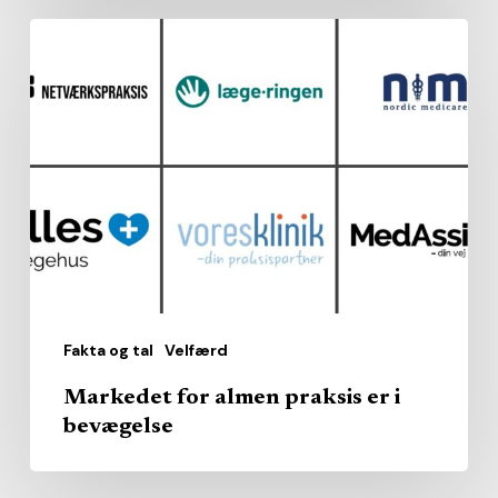
Markedet
for
almen
praksis
er
i
bevægelse
Fakta og tal
Velfærd
Markedet for almen praksis er i
bevægelse