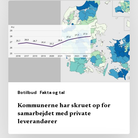
Kommunerne
har
skruet
op
for
samarbejdet
med
private
leverandører
Botilbud
Fakta og tal
Kommunerne har skruet op for
samarbejdet med private
leverandører