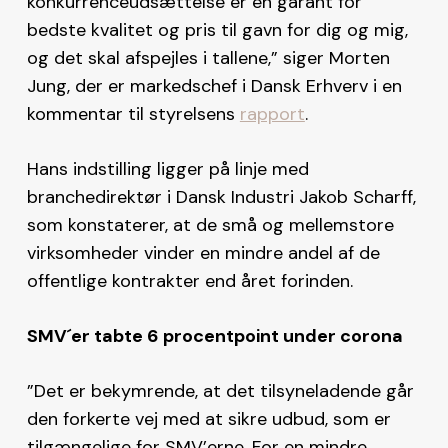
konkurrenceudsættelse er en garant for
bedste kvalitet og pris til gavn for dig og mig,
og det skal afspejles i tallene,” siger Morten
Jung, der er markedschef i Dansk Erhverv i en
kommentar til styrelsens
rapport
.
Hans indstilling ligger på linje med
branchedirektør i Dansk Industri Jakob Scharff,
som konstaterer, at de små og mellemstore
virksomheder vinder en mindre andel af de
offentlige kontrakter end året forinden.
SMV´er tabte 6 procentpoint under corona
”Det er bekymrende, at det tilsyneladende går
den forkerte vej med at sikre udbud, som er
tilgængelige for SMV’erne. For en mindre