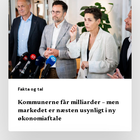
Kommunerne
får
milliarder
–
men
markedet
er
næsten
usynligt
i
Fakta og tal
ny
økonomiaftale
Kommunerne får milliarder – men
markedet er næsten usynligt i ny
økonomiaftale