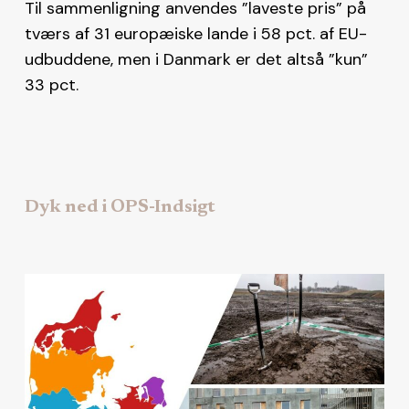
Til sammenligning anvendes ”laveste pris” på
tværs af 31 europæiske lande i 58 pct. af EU-
udbuddene, men i Danmark er det altså ”kun”
33 pct.
Dyk ned i OPS-Indsigt