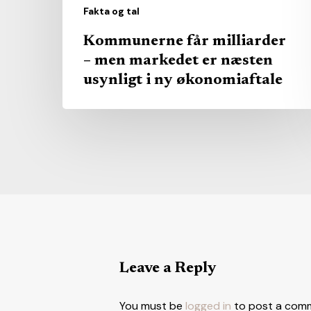
i
Fakta og tal
ny
Kommunerne får milliarder
økonomiaftale
– men markedet er næsten
usynligt i ny økonomiaftale
Leave a Reply
You must be
logged in
to post a com