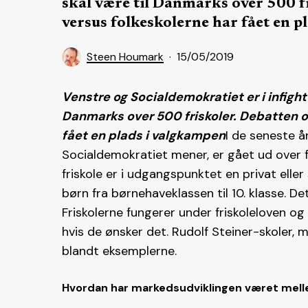
skal være til Danmarks over 500 f
versus folkeskolerne har fået en p
Steen Houmark
15/05/2019
Venstre og Socialdemokratiet er i infight
Danmarks over 500 friskoler.
Debatten om
fået en plads i valgkampen
I de seneste år
Socialdemokratiet mener, er gået ud over 
friskole er i udgangspunktet en privat eller
børn fra børnehaveklassen til 10. klasse. De
Friskolerne fungerer under friskoleloven og
hvis de ønsker det. Rudolf Steiner-skoler, m
blandt eksemplerne.
Hvordan har markedsudviklingen været mell