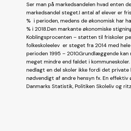
Ser man på markedsandelen hvad enten det 
markedsandel steget.I antal af elever er f
% i perioden, medens de økonomisk har haf
% i 2018.Den markante økonomiske stigni
Koblingsprocenten – støtten til friskoler pe
folkeskoleelev er steget fra 2014 med hele
perioden 1995 – 2010.Grundlæggende kan man 
meget mindre end faldet i kommuneskoler.
nedlagt en del skoler ikke fordi det priva
nødvendigt af andre hensyn fx. En effektiv 
Danmarks Statistik, Politiken Skoleliv og rit