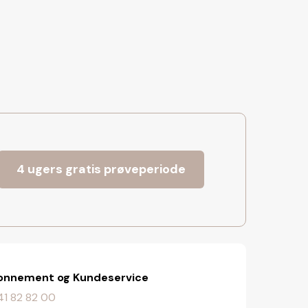
4 ugers gratis prøveperiode
onnement og Kundeservice
. 41 82 82 00