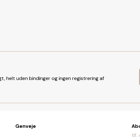
t, helt uden bindinger og ingen registrering af
Genveje
Ab
tlf