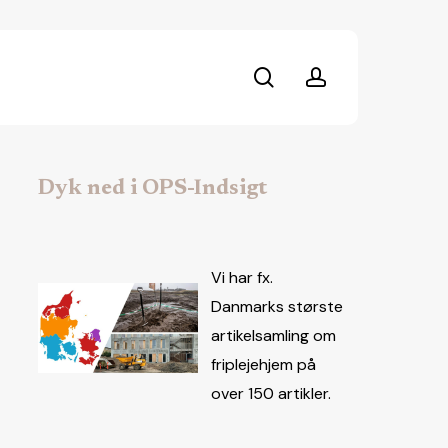
search
account
Dyk ned i OPS-Indsigt
Vi har fx.
Danmarks største
artikelsamling om
friplejehjem på
over 150 artikler.