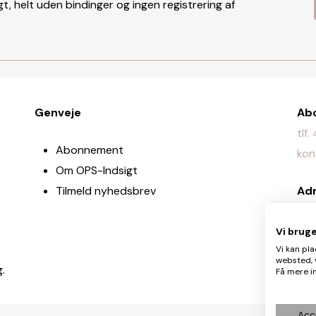
t, helt uden bindinger og ingen registrering af
Genveje
Ab
tlf
Abonnement
kon
Om OPS-Indsigt
Tilmeld nyhedsbrev
Ad
Jyl
Vi brug
Re
Vi kan pla
websted, 
red
g.
Få mere in
Acc