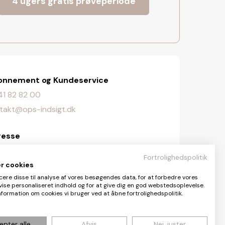
4 ugers gratis prøveperiode
onnement og Kundeservice
. 41 82 82 00
takt@ops-indsigt.dk
resse
lingevej 107, 2720 Vanløse
Fortrolighedspolitik
er cookies
daktionen
cere disse til analyse af vores besøgendes data, for at forbedre vores
vise personaliseret indhold og for at give dig en god webstedsoplevelse.
aktionen@ops-indsigt.dk
formation om cookies vi bruger ved at åbne fortrolighedspolitik.
epter alle
Afvis
Nej, juster