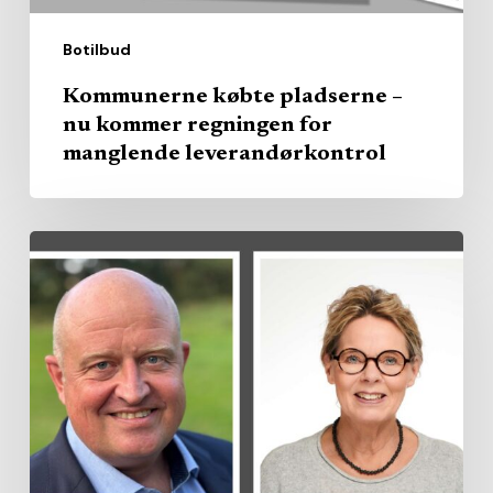
leverandørkontrol
Botilbud
Kommunerne købte pladserne –
nu kommer regningen for
manglende leverandørkontrol
Region
køber
privat
kapacitet
–
branchen
vil
brede