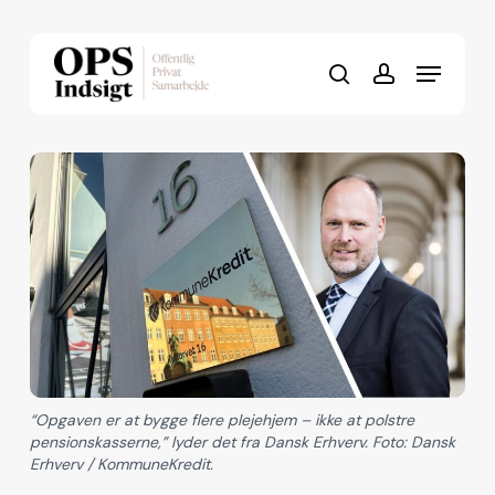
Skip
to
Menu
Close
main
search
account
Menu
content
“Opgaven er at bygge flere plejehjem – ikke at polstre
pensionskasserne,” lyder det fra Dansk Erhverv. Foto: Dansk
Erhverv / KommuneKredit.