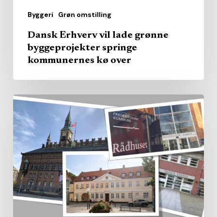
over
Byggeri
Grøn omstilling
Dansk Erhverv vil lade grønne
byggeprojekter springe
kommunernes kø over
Kommunerne
købte
pladserne
–
nu
kommer
regningen
for
manglende