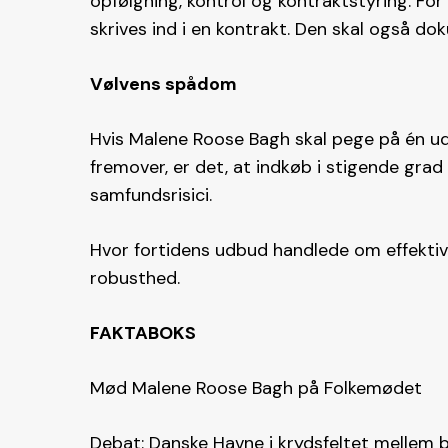
opfølgning, kontrol og kontraktstyring. For
skrives ind i en kontrakt. Den skal også do
Vølvens spådom
Hvis Malene Roose Bagh skal pege på én ud
fremover, er det, at indkøb i stigende grad 
samfundsrisici.
Hvor fortidens udbud handlede om effektivi
robusthed.
FAKTABOKS
Mød Malene Roose Bagh på Folkemødet
Debat: Danske Havne i krydsfeltet mellem