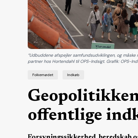
“Udbuddene afspejler samfundsudviklingen, og måske m
partner hos Hortendahl til OPS-Indsigt. Grafik: OPS-Ind
Folkemødet
Indkøb
Geopolitikken 
offentlige ind
Forsyningssikkerhed, beredskab og