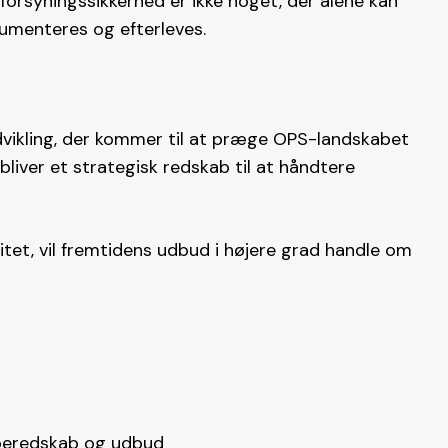
 forsyningssikkerhed er ikke noget, der alene kan
kumenteres og efterleves.
vikling, der kommer til at præge OPS-landskabet
bliver et strategisk redskab til at håndtere
tet, vil fremtidens udbud i højere grad handle om
 beredskab og udbud