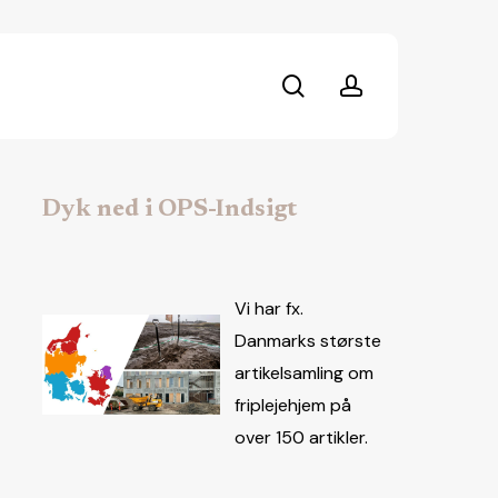
search
account
Dyk ned i OPS-Indsigt
Vi har fx.
Danmarks største
artikelsamling om
friplejehjem på
over 150 artikler.