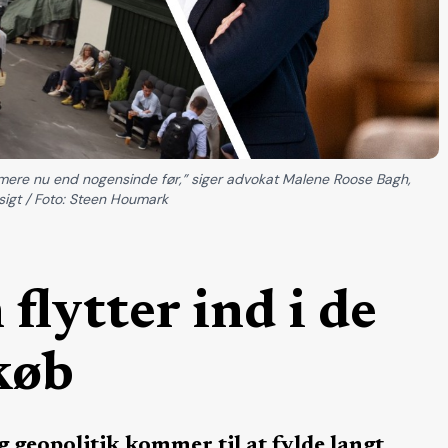
ere nu end nogensinde før,” siger advokat Malene Roose Bagh,
sigt / Foto: Steen Houmark
flytter ind i de
køb
 geopolitik kommer til at fylde langt