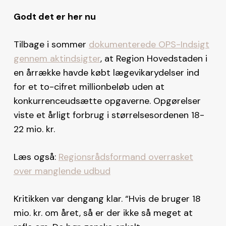
Godt det er her nu
Tilbage i sommer
dokumenterede OPS-Indsigt
gennem aktindsigter
, at Region Hovedstaden i
en årrække havde købt lægevikarydelser ind
for et to-cifret millionbeløb uden at
konkurrenceudsætte opgaverne. Opgørelser
viste et årligt forbrug i størrelsesordenen 18-
22 mio. kr.
Læs også:
Regionsrådsformand overrasket
over manglende udbud
Kritikken var dengang klar. “Hvis de bruger 18
mio. kr. om året, så er der ikke så meget at