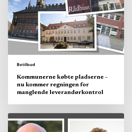
–
nu
kommer
regningen
for
manglende
leverandørkontrol
Botilbud
Kommunerne købte pladserne –
nu kommer regningen for
manglende leverandørkontrol
Region
køber