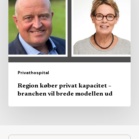
privat
kapacitet
–
branchen
vil
brede
modellen
ud
Privathospital
Region køber privat kapacitet –
branchen vil brede modellen ud