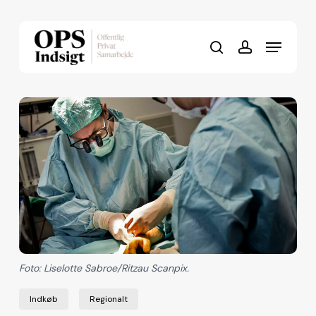
Skip
to
Menu
Close
main
search
account
Menu
content
Foto: Liselotte Sabroe/Ritzau Scanpix.
Indkøb
Regionalt