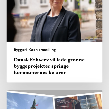
lade
grønne
byggeprojekter
springe
kommunernes
kø
over
Byggeri
Grøn omstilling
Dansk Erhverv vil lade grønne
byggeprojekter springe
kommunernes kø over
Kommunerne
købte
pladserne