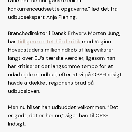
rafle om. De bør ganske enkelt
konkurrenceudsætte opgaverne,” lød det fra
udbudsekspert Anja Piening.
Branchedirektør i Dansk Erhverv, Morten Jung,
har
tidligere rettet hård kritik
mod Region
Hovedstadens millionindkøb af lægevikarer
langt over EU’s tærskelværdier, ligesom han
har kritiseret det langsomme tempo for at
udarbejde et udbud, efter at vi på OPS-Indsigt
havde afdækket regionens brud på
udbudsloven.
Men nu hilser han udbuddet velkommen. “Det
er godt, det er her nu,” siger han til OPS-
Indsigt.