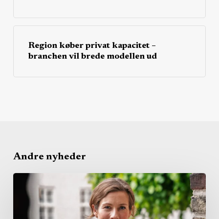
Region køber privat kapacitet –
branchen vil brede modellen ud
Andre nyheder
Dansk
Erhverv
vil